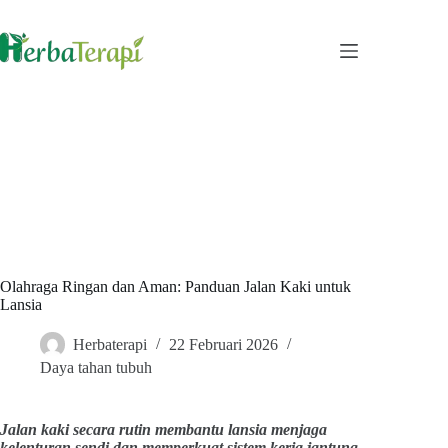
Skip
to
content
Olahraga Ringan dan Aman: Panduan Jalan Kaki untuk
Lansia
Herbaterapi
22 Februari 2026
Daya tahan tubuh
Jalan kaki secara rutin membantu lansia menjaga
kelenturan sendi dan memperkuat sistem kerja jantung