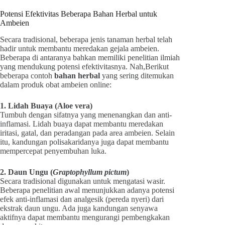
Potensi Efektivitas Beberapa Bahan Herbal untuk
Ambeien
Secara tradisional, beberapa jenis tanaman herbal telah
hadir untuk membantu meredakan gejala ambeien.
Beberapa di antaranya bahkan memiliki penelitian ilmiah
yang mendukung potensi efektivitasnya. Nah,Berikut
beberapa contoh
bahan herbal
yang sering ditemukan
dalam produk obat ambeien online:
1.
Lidah Buaya
(Aloe vera)
Tumbuh dengan sifatnya yang menenangkan dan anti-
inflamasi. Lidah buaya dapat membantu meredakan
iritasi, gatal, dan peradangan pada area ambeien. Selain
itu, kandungan polisakaridanya juga dapat membantu
mempercepat penyembuhan luka.
2. Daun Ungu (
Graptophyllum pictum
)
Secara tradisional digunakan untuk mengatasi wasir.
Beberapa penelitian awal menunjukkan adanya potensi
efek anti-inflamasi dan analgesik (pereda nyeri) dari
ekstrak daun ungu. Ada juga kandungan senyawa
aktifnya dapat membantu mengurangi pembengkakan