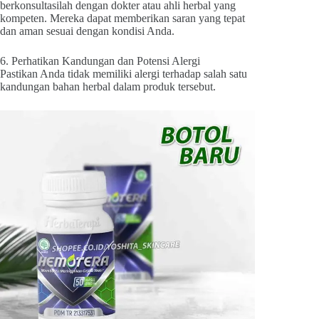
berkonsultasilah dengan dokter atau ahli herbal yang
kompeten. Mereka dapat memberikan saran yang tepat
dan aman sesuai dengan kondisi Anda.
6. Perhatikan Kandungan dan Potensi Alergi
Pastikan Anda tidak memiliki alergi terhadap salah satu
kandungan bahan herbal dalam produk tersebut.