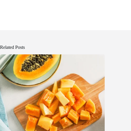
Related Posts