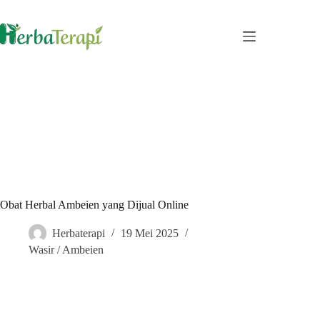
Skip
to
content
Obat Herbal Ambeien yang Dijual Online
Herbaterapi
19 Mei 2025
Wasir / Ambeien