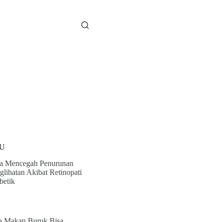
U
a Mencegah Penurunan
glihatan Akibat Retinopati
betik
a Makan Buruk Bisa