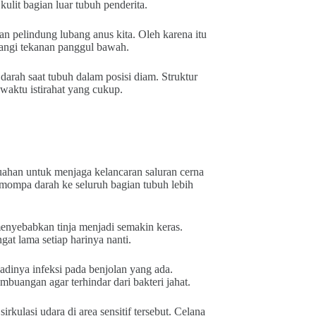
ulit bagian luar tubuh penderita.
lan pelindung lubang anus kita. Oleh karena itu
urangi tekanan panggul bawah.
arah saat tubuh dalam posisi diam. Struktur
waktu istirahat yang cukup.
ahan untuk menjaga kelancaran saluran cerna
mompa darah ke seluruh bagian tubuh lebih
enyebabkan tinja menjadi semakin keras.
at lama setiap harinya nanti.
adinya infeksi pada benjolan yang ada.
buangan agar terhindar dari bakteri jahat.
rkulasi udara di area sensitif tersebut. Celana