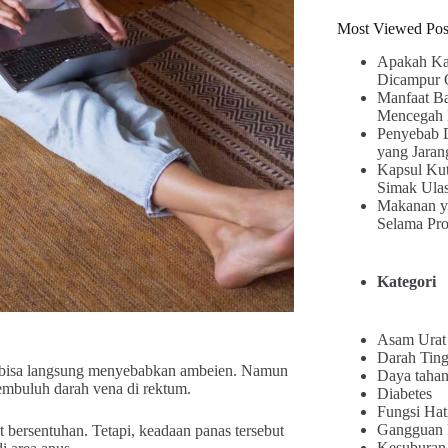
Most Viewed Pos
Apakah Ka
Dicampur 
Manfaat B
Mencegah 
Penyebab 
yang Jaran
Kapsul Kut
Simak Ula
Makanan y
Selama Pr
Kategori
Asam Urat
Darah Ting
s bisa langsung menyebabkan ambeien. Namun
Daya tahan
embuluh darah vena di rektum.
Diabetes
Fungsi Hat
Gangguan
 bersentuhan. Tetapi, keadaan panas tersebut
Kesuburan 