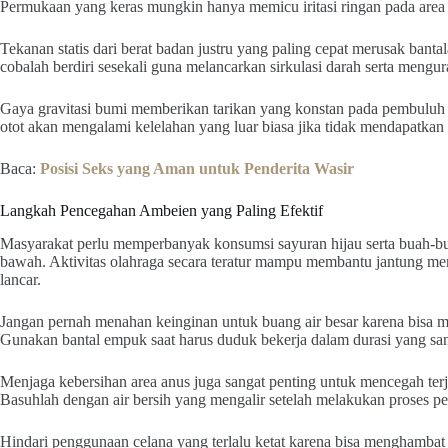
Permukaan yang keras mungkin hanya memicu iritasi ringan pada area k
Tekanan statis dari berat badan justru yang paling cepat merusak banta
cobalah berdiri sesekali guna melancarkan sirkulasi darah serta meng
Gaya gravitasi bumi memberikan tarikan yang konstan pada pembuluh d
otot akan mengalami kelelahan yang luar biasa jika tidak mendapatkan 
Baca:
Posisi Seks yang Aman untuk Penderita Wasir
Langkah Pencegahan Ambeien yang Paling Efektif
Masyarakat perlu memperbanyak konsumsi sayuran hijau serta buah-bu
bawah. Aktivitas olahraga secara teratur mampu membantu jantung me
lancar.
Jangan pernah menahan keinginan untuk buang air besar karena bisa m
Gunakan bantal empuk saat harus duduk bekerja dalam durasi yang sang
Menjaga kebersihan area anus juga sangat penting untuk mencegah terj
Basuhlah dengan air bersih yang mengalir setelah melakukan proses pem
Hindari penggunaan celana yang terlalu ketat karena bisa menghambat si