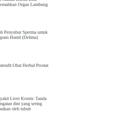
emahkan Organ Lambung
h Penyubur Sperma untuk
gram Hamil (Delima)
sterafit Obat Herbal Prostat
yakit Liver Kronis: Tanda
ingatan dini yang sering
baikan oleh tubuh