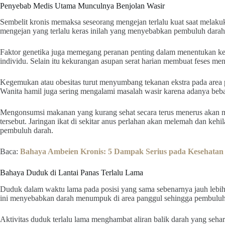
Penyebab Medis Utama Munculnya Benjolan Wasir
Sembelit kronis memaksa seseorang mengejan terlalu kuat saat melakuk
mengejan yang terlalu keras inilah yang menyebabkan pembuluh dara
Faktor genetika juga memegang peranan penting dalam menentukan ke
individu. Selain itu kekurangan asupan serat harian membuat feses menj
Kegemukan atau obesitas turut menyumbang tekanan ekstra pada area
Wanita hamil juga sering mengalami masalah wasir karena adanya beba
Mengonsumsi makanan yang kurang sehat secara terus menerus akan m
tersebut. Jaringan ikat di sekitar anus perlahan akan melemah dan 
pembuluh darah.
Baca:
Bahaya Ambeien Kronis: 5 Dampak Serius pada Kesehatan 
Bahaya Duduk di Lantai Panas Terlalu Lama
Duduk dalam waktu lama pada posisi yang sama sebenarnya jauh lebih b
ini menyebabkan darah menumpuk di area panggul sehingga pembuluh
Aktivitas duduk terlalu lama menghambat aliran balik darah yang seha