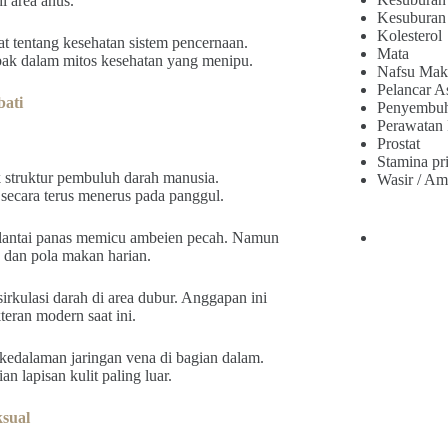
 area anus.
Kesuburan
Kolesterol
at tentang kesehatan sistem pencernaan.
Mata
bak dalam mitos kesehatan yang menipu.
Nafsu Mak
Pelancar A
bati
Penyembu
Perawatan
Prostat
Stamina pr
 struktur pembuluh darah manusia.
Wasir / Am
secara terus menerus pada panggul.
 lantai panas memicu ambeien pecah. Namun
 dan pola makan harian.
kulasi darah di area dubur. Anggapan ini
teran modern saat ini.
edalaman jaringan vena di bagian dalam.
n lapisan kulit paling luar.
sual