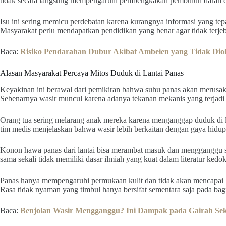
tidak secara langsung mempengaruhi pembengkakan pembuluh darah di
Isu ini sering memicu perdebatan karena kurangnya informasi yang tep
Masyarakat perlu mendapatkan pendidikan yang benar agar tidak terje
Baca:
Risiko Pendarahan Dubur Akibat Ambeien yang Tidak Dio
Alasan Masyarakat Percaya Mitos Duduk di Lantai Panas
Keyakinan ini berawal dari pemikiran bahwa suhu panas akan merusak
Sebenarnya wasir muncul karena adanya tekanan mekanis yang terjadi 
Orang tua sering melarang anak mereka karena menganggap duduk di
tim medis menjelaskan bahwa wasir lebih berkaitan dengan gaya hidup
Konon hawa panas dari lantai bisa merambat masuk dan mengganggu sir
sama sekali tidak memiliki dasar ilmiah yang kuat dalam literatur kedok
Panas hanya mempengaruhi permukaan kulit dan tidak akan mencapai k
Rasa tidak nyaman yang timbul hanya bersifat sementara saja pada bagia
Baca:
Benjolan Wasir Mengganggu? Ini Dampak pada Gairah Sek