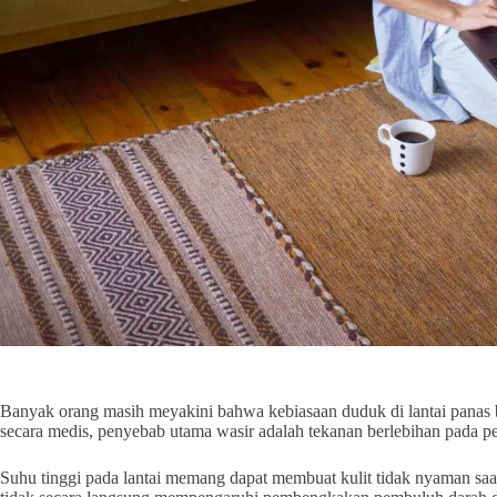
Banyak orang masih meyakini bahwa kebiasaan duduk di lantai pana
secara medis, penyebab utama wasir adalah tekanan berlebihan pada p
Suhu tinggi pada lantai memang dapat membuat kulit tidak nyaman saat