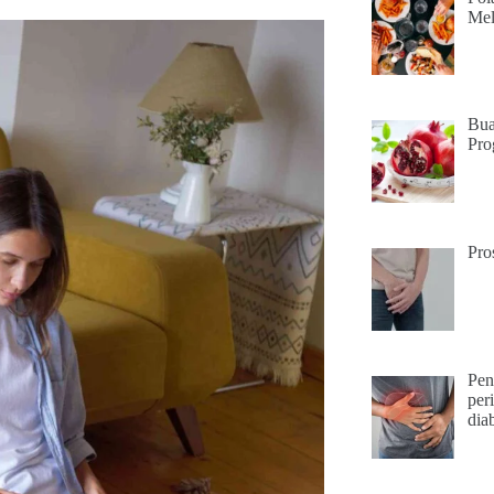
Mel
Bua
Pro
Pro
Pen
per
dia