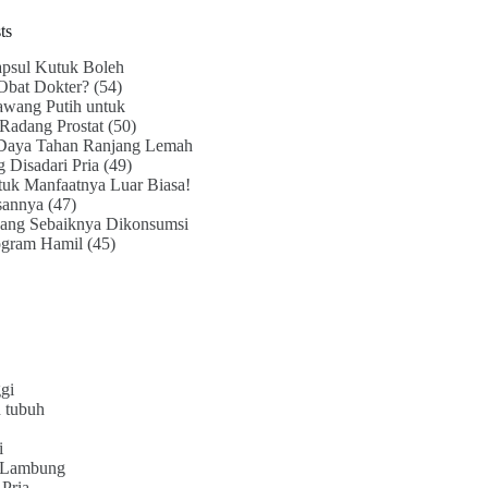
ts
psul Kutuk Boleh
Obat Dokter?
(54)
awang Putih untuk
Radang Prostat
(50)
Daya Tahan Ranjang Lemah
g Disadari Pria
(49)
uk Manfaatnya Luar Biasa!
sannya
(47)
ang Sebaiknya Dikonsumsi
ogram Hamil
(45)
gi
 tubuh
i
 Lambung
Pria