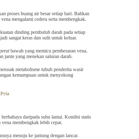
an proses buang air besar setiap hari. Bahkan
h vena mengalami cedera serta membengkak.
kuatan dinding pembuluh darah pada setiap
adi sangat keras dan sulit untuk keluar.
 perut bawah yang memicu pembesaran vena.
n janin yang menekan saluran darah.
erusak metabolisme tubuh penderita wasir
kehilangan kemampuan untuk menyokong
Pria
erbahaya daripada suhu lantai. Kondisi statis
 vena membengkak lebih cepat.
rusnya menuju ke jantung dengan lancar.