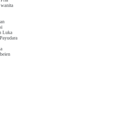
 wanita
an
si
h Luka
 Payudara
ia
beien