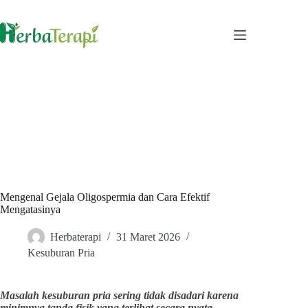
Skip
to
content
Mengenal Gejala Oligospermia dan Cara Efektif
Mengatasinya
Herbaterapi
31 Maret 2026
Kesuburan Pria
Masalah kesuburan pria sering tidak disadari karena
minimnya tanda fisik yang terlihat secara nyata.