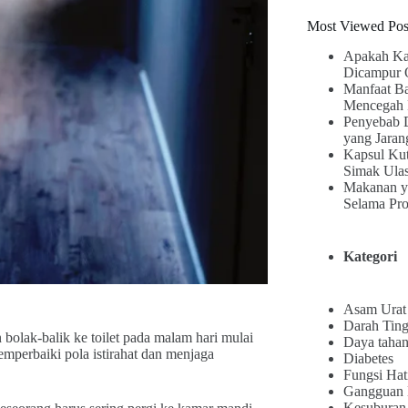
Most Viewed Pos
Apakah Ka
Dicampur 
Manfaat B
Mencegah 
Penyebab 
yang Jaran
Kapsul Kut
Simak Ula
Makanan y
Selama Pr
Kategori
Asam Urat
Darah Ting
 bolak-balik ke toilet pada malam hari mulai
Daya tahan
mperbaiki pola istirahat dan menjaga
Diabetes
Fungsi Hat
Gangguan
Kesuburan 