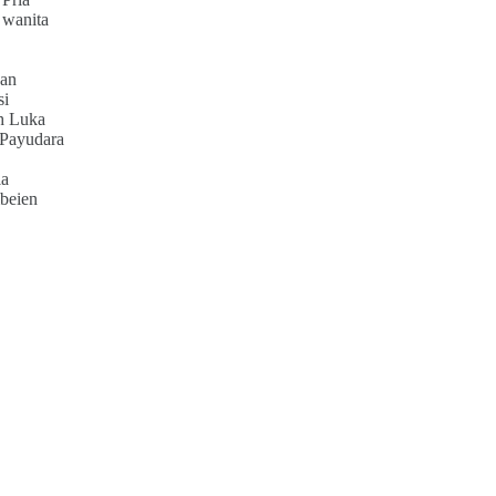
 wanita
an
si
h Luka
 Payudara
ia
beien