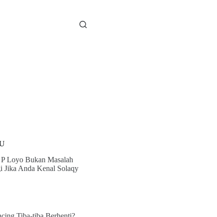
U
 P Loyo Bukan Masalah
i Jika Anda Kenal Solaqy
cing Tiba-tiba Berhenti?