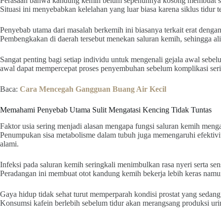
Perasaan bahwa kandung kemih belum sepenuhnya kosong membuat ses
Situasi ini menyebabkan kelelahan yang luar biasa karena siklus tidur 
Penyebab utama dari masalah berkemih ini biasanya terkait erat dengan 
Pembengkakan di daerah tersebut menekan saluran kemih, sehingga alir
Sangat penting bagi setiap individu untuk mengenali gejala awal sebelu
awal dapat mempercepat proses penyembuhan sebelum komplikasi seri
Baca:
Cara Mencegah Gangguan Buang Air Kecil
Memahami Penyebab Utama Sulit Mengatasi Kencing Tidak Tuntas
Faktor usia sering menjadi alasan mengapa fungsi saluran kemih meng
Penumpukan sisa metabolisme dalam tubuh juga memengaruhi efektivit
alami.
Infeksi pada saluran kemih seringkali menimbulkan rasa nyeri serta sen
Peradangan ini membuat otot kandung kemih bekerja lebih keras namun
Gaya hidup tidak sehat turut memperparah kondisi prostat yang sed
Konsumsi kafein berlebih sebelum tidur akan merangsang produksi uri