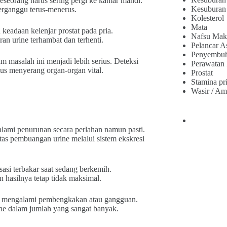
eorang harus sering pergi ke kamar mandi.
Kesuburan
terganggu terus-menerus.
Kolesterol
Mata
keadaan kelenjar prostat pada pria.
Nafsu Mak
an urine terhambat dan terhenti.
Pelancar A
Penyembu
m masalah ini menjadi lebih serius. Deteksi
Perawatan
us menyerang organ-organ vital.
Prostat
Stamina pr
Wasir / Am
alami penurunan secara perlahan namun pasti.
as pembuangan urine melalui sistem ekskresi
sasi terbakar saat sedang berkemih.
 hasilnya tetap tidak maksimal.
ang mengalami pembengkakan atau gangguan.
ne dalam jumlah yang sangat banyak.