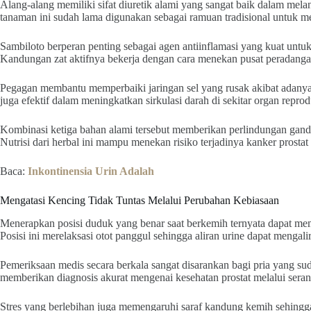
Alang-alang memiliki sifat diuretik alami yang sangat baik dalam mel
tanaman ini sudah lama digunakan sebagai ramuan tradisional untuk 
Sambiloto berperan penting sebagai agen antiinflamasi yang kuat untuk
Kandungan zat aktifnya bekerja dengan cara menekan pusat peradang
Pegagan membantu memperbaiki jaringan sel yang rusak akibat adanya i
juga efektif dalam meningkatkan sirkulasi darah di sekitar organ repro
Kombinasi ketiga bahan alami tersebut memberikan perlindungan ganda 
Nutrisi dari herbal ini mampu menekan risiko terjadinya kanker prost
Baca:
Inkontinensia Urin Adalah
Mengatasi Kencing Tidak Tuntas Melalui Perubahan Kebiasaan
Menerapkan posisi duduk yang benar saat berkemih ternyata dapat m
Posisi ini merelaksasi otot panggul sehingga aliran urine dapat mengalir
Pemeriksaan medis secara berkala sangat disarankan bagi pria yang s
memberikan diagnosis akurat mengenai kesehatan prostat melalui serang
Stres yang berlebihan juga memengaruhi saraf kandung kemih sehingga m