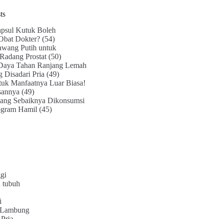
ts
psul Kutuk Boleh
Obat Dokter?
(54)
awang Putih untuk
Radang Prostat
(50)
Daya Tahan Ranjang Lemah
g Disadari Pria
(49)
uk Manfaatnya Luar Biasa!
sannya
(49)
ang Sebaiknya Dikonsumsi
ogram Hamil
(45)
gi
 tubuh
i
 Lambung
Pria