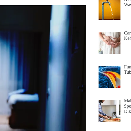
Was
Car
Keh
Fun
Tu
Mak
Spe
Dik