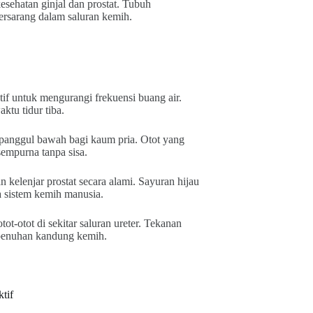
sehatan ginjal dan prostat. Tubuh
ersarang dalam saluran kemih.
f untuk mengurangi frekuensi buang air.
ktu tidur tiba.
panggul bawah bagi kaum pria. Otot yang
empurna tanpa sisa.
kelenjar prostat secara alami. Sayuran hijau
 sistem kemih manusia.
t-otot di sekitar saluran ureter. Tekanan
kepenuhan kandung kemih.
tif