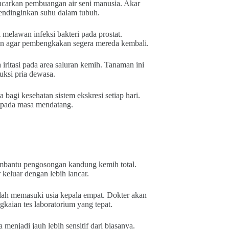
ancarkan pembuangan air seni manusia. Akar
mendinginkan suhu dalam tubuh.
 melawan infeksi bakteri pada prostat.
an agar pembengkakan segera mereda kembali.
ritasi pada area saluran kemih. Tanaman ini
duksi pria dewasa.
bagi kesehatan sistem ekskresi setiap hari.
at pada masa mendatang.
embantu pengosongan kandung kemih total.
 keluar dengan lebih lancar.
udah memasuki usia kepala empat. Dokter akan
kaian tes laboratorium yang tepat.
enjadi jauh lebih sensitif dari biasanya.