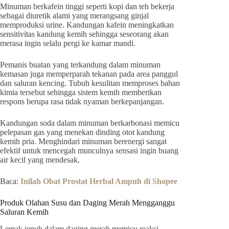
Minuman berkafein tinggi seperti kopi dan teh bekerja
sebagai diuretik alami yang merangsang ginjal
memproduksi urine. Kandungan kafein meningkatkan
sensitivitas kandung kemih sehingga seseorang akan
merasa ingin selalu pergi ke kamar mandi.
Pemanis buatan yang terkandung dalam minuman
kemasan juga memperparah tekanan pada area panggul
dan saluran kencing. Tubuh kesulitan memproses bahan
kimia tersebut sehingga sistem kemih memberikan
respons berupa rasa tidak nyaman berkepanjangan.
Kandungan soda dalam minuman berkarbonasi memicu
pelepasan gas yang menekan dinding otot kandung
kemih pria. Menghindari minuman berenergi sangat
efektif untuk mencegah munculnya sensasi ingin buang
air kecil yang mendesak.
Baca:
Inilah Obat Prostat Herbal Ampuh di Shopee
Produk Olahan Susu dan Daging Merah Mengganggu
Saluran Kemih
Lemak jenuh dalam daging merah memicu reaksi