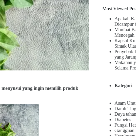
Most Viewed Pos
Apakah Ka
Dicampur 
Manfaat B
Mencegah 
Kapsul Kut
Simak Ula
Penyebab 
yang Jaran
Makanan y
Selama Pr
Kategori
 menyusui yang ingin memilih produk
Asam Urat
Darah Ting
Daya tahan
Diabetes
Fungsi Hat
Gangguan
Kesuburan 