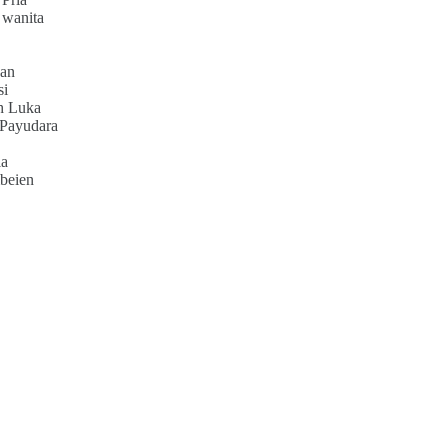
 wanita
an
si
h Luka
 Payudara
ia
beien