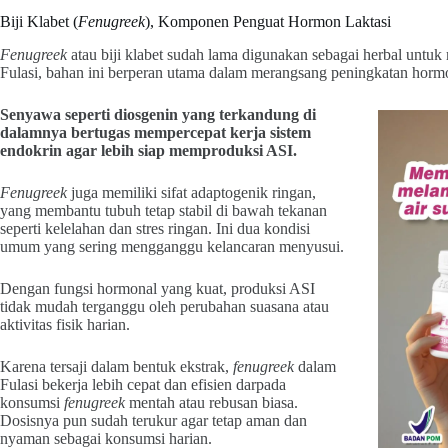
Biji Klabet (
Fenugreek
), Komponen Penguat Hormon Laktasi
Fenugreek
atau biji klabet sudah lama digunakan sebagai herbal unt
Fulasi, bahan ini berperan utama dalam merangsang peningkatan hormo
Senyawa seperti diosgenin yang terkandung di
dalamnya bertugas mempercepat kerja sistem
endokrin agar lebih siap memproduksi ASI.
Fenugreek
juga memiliki sifat adaptogenik ringan,
yang membantu tubuh tetap stabil di bawah tekanan
seperti kelelahan dan stres ringan. Ini dua kondisi
umum yang sering mengganggu kelancaran menyusui.
Dengan fungsi hormonal yang kuat, produksi ASI
tidak mudah terganggu oleh perubahan suasana atau
aktivitas fisik harian.
Karena tersaji dalam bentuk ekstrak,
fenugreek
dalam
Fulasi bekerja lebih cepat dan efisien darpada
konsumsi
fenugreek
mentah atau rebusan biasa.
Dosisnya pun sudah terukur agar tetap aman dan
nyaman sebagai konsumsi harian.