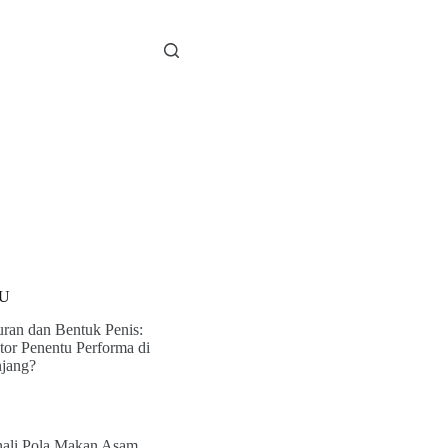
U
ran dan Bentuk Penis:
tor Penentu Performa di
jang?
ali Pola Makan Asam