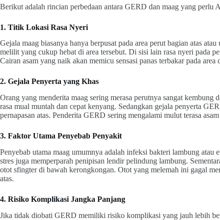
Berikut adalah rincian perbedaan antara GERD dan maag yang perlu 
1. Titik Lokasi Rasa Nyeri
Gejala maag biasanya hanya berpusat pada area perut bagian atas atau 
melilit yang cukup hebat di area tersebut. Di sisi lain rasa nyeri pada 
Cairan asam yang naik akan memicu sensasi panas terbakar pada area 
2. Gejala Penyerta yang Khas
Orang yang menderita maag sering merasa perutnya sangat kembung da
rasa mual muntah dan cepat kenyang. Sedangkan gejala penyerta GERD
pernapasan atas. Penderita GERD sering mengalami mulut terasa asam 
3. Faktor Utama Penyebab Penyakit
Penyebab utama maag umumnya adalah infeksi bakteri lambung atau ef
stres juga memperparah penipisan lendir pelindung lambung. Sementa
otot sfingter di bawah kerongkongan. Otot yang melemah ini gagal me
atas.
4. Risiko Komplikasi Jangka Panjang
Jika tidak diobati GERD memiliki risiko komplikasi yang jauh lebih b