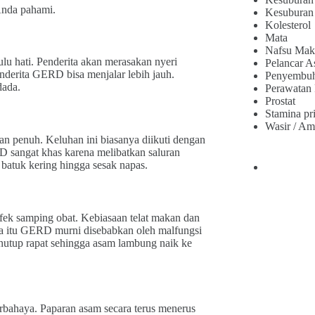
Anda pahami.
Kesuburan
Kolesterol
Mata
Nafsu Mak
ulu hati. Penderita akan merasakan nyeri
Pelancar A
penderita GERD bisa menjalar lebih jauh.
Penyembu
dada.
Perawatan
Prostat
Stamina pr
Wasir / Am
n penuh. Keluhan ini biasanya diikuti dengan
 sangat khas karena melibatkan saluran
batuk kering hingga sesak napas.
ek samping obat. Kebiasaan telat makan dan
ra itu GERD murni disebabkan oleh malfungsi
nutup rapat sehingga asam lambung naik ke
erbahaya. Paparan asam secara terus menerus