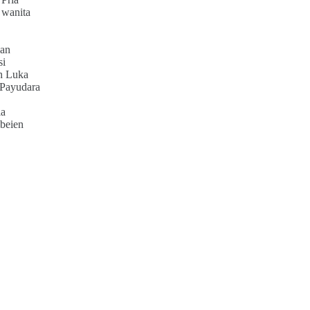
 wanita
an
si
h Luka
 Payudara
ia
beien