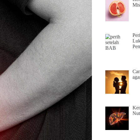
Mis
Per
Luk
Pem
Car
aga
Ken
Nut