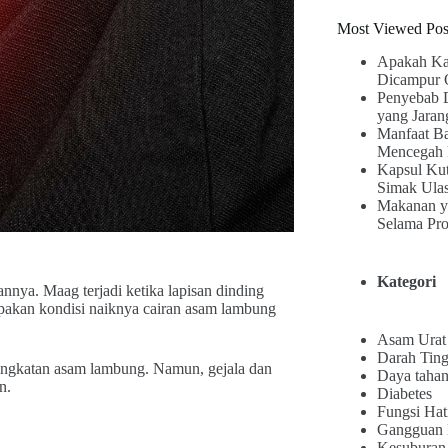
Most Viewed Pos
Apakah Ka
Dicampur 
Penyebab 
yang Jaran
Manfaat B
Mencegah 
Kapsul Kut
Simak Ula
Makanan y
Selama Pr
Kategori
nya. Maag terjadi ketika lapisan dinding
akan kondisi naiknya cairan asam lambung
Asam Urat
Darah Ting
ingkatan asam lambung. Namun, gejala dan
Daya tahan
n.
Diabetes
Fungsi Hat
Gangguan
Kesuburan 