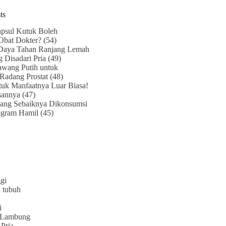
ts
psul Kutuk Boleh
Obat Dokter?
(54)
Daya Tahan Ranjang Lemah
g Disadari Pria
(49)
awang Putih untuk
Radang Prostat
(48)
uk Manfaatnya Luar Biasa!
sannya
(47)
ang Sebaiknya Dikonsumsi
ogram Hamil
(45)
gi
 tubuh
i
 Lambung
Pria