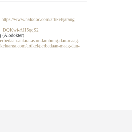
)
https://www.halodoc.com/artikel/jarang-
vw_DQKwi-AH5qqS2
 (Alodokter)
-perbedaan-antara-asam-lambung-dan-maag-
keluarga.com/artikel/perbedaan-maag-dan-