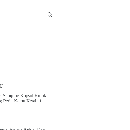
U
k Samping Kapsul Kutuk
g Perlu Kamu Ketahui
apa Sperma Keluar Dari