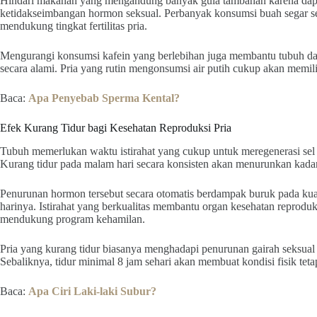
Hindari makanan yang mengandung banyak gula tambahan karena dap
ketidakseimbangan hormon seksual. Perbanyak konsumsi buah segar ser
mendukung tingkat fertilitas pria.
Mengurangi konsumsi kafein yang berlebihan juga membantu tubuh d
secara alami. Pria yang rutin mengonsumsi air putih cukup akan memili
Baca:
Apa Penyebab Sperma Kental?
Efek Kurang Tidur bagi Kesehatan Reproduksi Pria
Tubuh memerlukan waktu istirahat yang cukup untuk meregenerasi sel ya
Kurang tidur pada malam hari secara konsisten akan menurunkan kadar
Penurunan hormon tersebut secara otomatis berdampak buruk pada kuali
harinya. Istirahat yang berkualitas membantu organ kesehatan reproduk
mendukung program kehamilan.
Pria yang kurang tidur biasanya menghadapi penurunan gairah seksual
Sebaliknya, tidur minimal 8 jam sehari akan membuat kondisi fisik tetap
Baca:
Apa Ciri Laki-laki Subur?