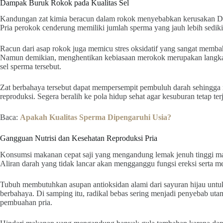
Dampak Buruk Rokok pada Kualitas Sel
Kandungan zat kimia beracun dalam rokok menyebabkan kerusakan DN
Pria perokok cenderung memiliki jumlah sperma yang jauh lebih sedik
Racun dari asap rokok juga memicu stres oksidatif yang sangat memba
Namun demikian, menghentikan kebiasaan merokok merupakan langkah 
sel sperma tersebut.
Zat berbahaya tersebut dapat mempersempit pembuluh darah sehingga
reproduksi. Segera beralih ke pola hidup sehat agar kesuburan tetap t
Baca:
Apakah Kualitas Sperma Dipengaruhi Usia?
Gangguan Nutrisi dan Kesehatan Reproduksi Pria
Konsumsi makanan cepat saji yang mengandung lemak jenuh tinggi m
Aliran darah yang tidak lancar akan mengganggu fungsi ereksi serta me
Tubuh membutuhkan asupan antioksidan alami dari sayuran hijau untu
berbahaya. Di samping itu, radikal bebas sering menjadi penyebab utam
pembuahan pria.