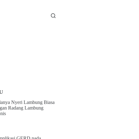
U
anya Nyeri Lambung Biasa
gan Radang Lambung
nis
plikasi GERD pada