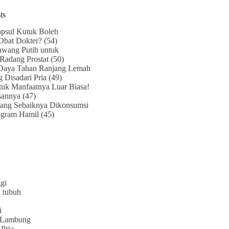
ts
psul Kutuk Boleh
Obat Dokter?
(54)
awang Putih untuk
Radang Prostat
(50)
Daya Tahan Ranjang Lemah
g Disadari Pria
(49)
uk Manfaatnya Luar Biasa!
sannya
(47)
ang Sebaiknya Dikonsumsi
ogram Hamil
(45)
gi
 tubuh
i
 Lambung
Pria