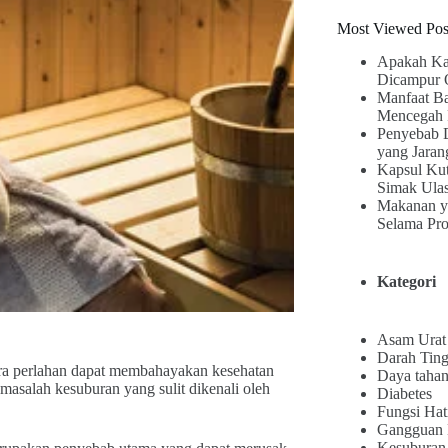
Most Viewed Pos
Apakah Ka
Dicampur 
Manfaat B
Mencegah 
Penyebab 
yang Jaran
Kapsul Kut
Simak Ula
Makanan y
Selama Pr
Kategori
Asam Urat
Darah Ting
ara perlahan dapat membahayakan kesehatan
Daya tahan
masalah kesuburan yang sulit dikenali oleh
Diabetes
Fungsi Hat
Gangguan
Kesuburan 