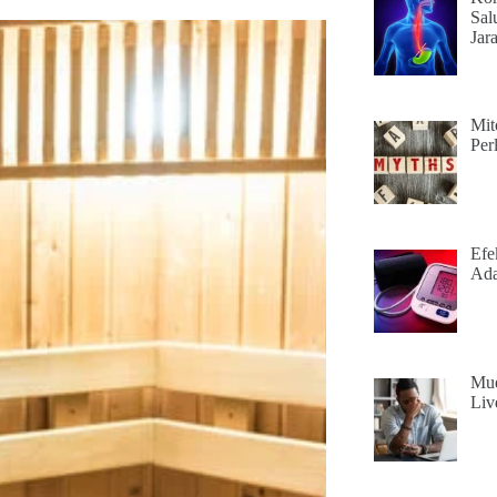
Sal
Jar
Mit
Per
Efe
Ad
Mud
Liv