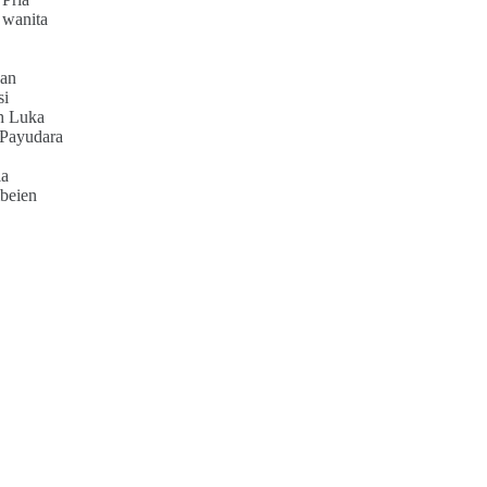
 wanita
an
si
h Luka
 Payudara
ia
beien