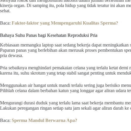
Menyala rokok dan mengonsumsi alkohol dalam jumlah berlebihan me
kinerja organ. Di samping itu, pola hidup yang tidak teratur ini akan
sehat.
Baca:
Faktor-faktor yang Mempengaruhi Kualitas Sperma?
Bahaya Suhu Panas bagi Kesehatan Reproduksi Pria
Kebiasaan memangku laptop saat sedang bekerja dapat meningkatkan suhu
Paparan panas yang berlebihan akan merusak proses pembentukan sp
pria dewasa.
Pria sebaiknya menghindari pemakaian celana yang terlalu ketat demi me
karena itu, suhu skrotum yang tetap stabil sangat penting untuk menduk
Menggunakan air hangat untuk mandi terlalu sering juga berisiko men
Pilihlah celana dalam berbahan katun yang longgar agar aliran udara te
Mengurangi durasi duduk yang terlalu lama saat bekerja membantu menj
Lakukan peregangan ringan setiap satu jam sekali agar aliran darah ke 
Baca:
Sperma Mandul Berwarna Apa?