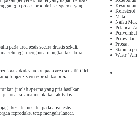
rupakan penyebab utama yang dapat merusak
Kesuburan
 mengganggu proses produksi sel sperma yang
Kolesterol
Mata
Nafsu Mak
Pelancar A
Penyembu
Perawatan
Prostat
 pada area testis secara drastis sekali.
Stamina pr
erma sehingga mengancam tingkat kesuburan
Wasir / Am
njaga sirkulasi udara pada area sensitif. Oleh
ung fungsi sistem reproduksi pria.
urunkan jumlah sperma yang pria hasilkan.
tap lancar selama melakukan aktivitas.
aga kestabilan suhu pada area testis.
organ reproduksi tetap mengalir lancar.