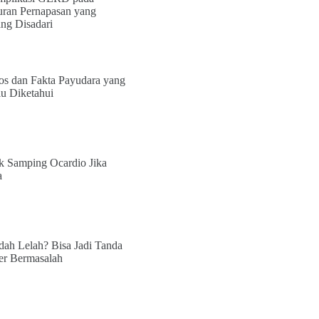
uran Pernapasan yang
ang Disadari
os dan Fakta Payudara yang
lu Diketahui
k Samping Ocardio Jika
a
ah Lelah? Bisa Jadi Tanda
er Bermasalah