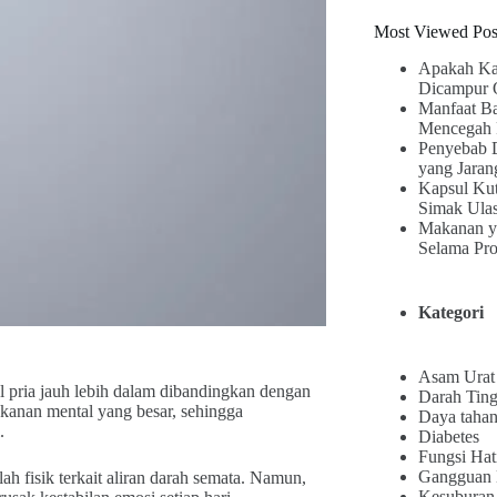
Most Viewed Pos
Apakah Ka
Dicampur 
Manfaat B
Mencegah 
Penyebab 
yang Jaran
Kapsul Kut
Simak Ula
Makanan y
Selama Pr
Kategori
Asam Urat
l pria jauh lebih dalam dibandingkan dengan
Darah Ting
tekanan mental yang besar, sehingga
Daya tahan
.
Diabetes
Fungsi Hat
Gangguan
 fisik terkait aliran darah semata. Namun,
Kesuburan 