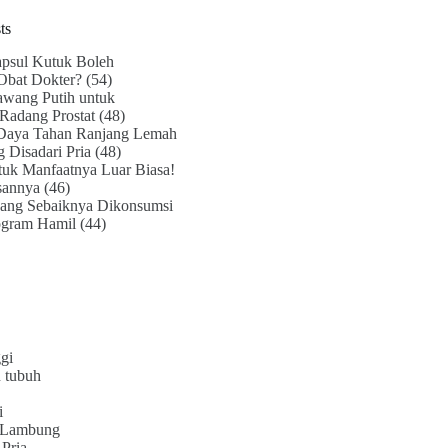
ts
psul Kutuk Boleh
Obat Dokter?
(54)
awang Putih untuk
Radang Prostat
(48)
Daya Tahan Ranjang Lemah
g Disadari Pria
(48)
uk Manfaatnya Luar Biasa!
sannya
(46)
ang Sebaiknya Dikonsumsi
ogram Hamil
(44)
gi
 tubuh
i
 Lambung
Pria