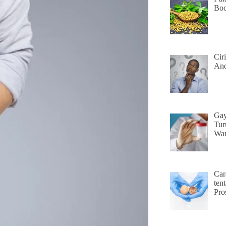
Boo
Cir
And
Gay
Tur
Wan
Car
ten
Pro