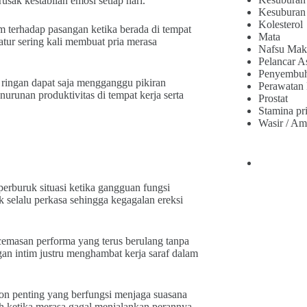
sak kestabilan emosi setiap hari.
Kesuburan
Kolesterol
m terhadap pasangan ketika berada di tempat
Mata
tur sering kali membuat pria merasa
Nafsu Mak
Pelancar A
Penyembu
si ringan dapat saja mengganggu pikiran
Perawatan
urunan produktivitas di tempat kerja serta
Prostat
Stamina pr
Wasir / Am
perburuk situasi ketika gangguan fungsi
k selalu perkasa sehingga kegagalan ereksi
cemasan performa yang terus berulang tanpa
gan intim justru menghambat kerja saraf dalam
on penting yang berfungsi menjaga suasana
rah ketika merasa gagal menjalankan perannya