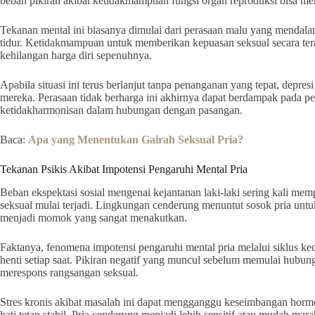
beban pikiran akibat ketidakmampuan fungsi organ reproduksi bisa meru
Tekanan mental ini biasanya dimulai dari perasaan malu yang mendala
tidur. Ketidakmampuan untuk memberikan kepuasan seksual secara tera
kehilangan harga diri sepenuhnya.
Apabila situasi ini terus berlanjut tanpa penanganan yang tepat, depre
mereka. Perasaan tidak berharga ini akhirnya dapat berdampak pada pen
ketidakharmonisan dalam hubungan dengan pasangan.
Baca:
Apa yang Menentukan Gairah Seksual Pria?
Tekanan Psikis Akibat Impotensi Pengaruhi Mental Pria
Beban ekspektasi sosial mengenai kejantanan laki-laki sering kali mem
seksual mulai terjadi. Lingkungan cenderung menuntut sosok pria untu
menjadi momok yang sangat menakutkan.
Faktanya, fenomena impotensi pengaruhi mental pria melalui siklus ke
henti setiap saat. Pikiran negatif yang muncul sebelum memulai hubun
merespons rangsangan seksual.
Stres kronis akibat masalah ini dapat mengganggu keseimbangan horm
hati tetap stabil. Pria cenderung menjadi lebih sensitif atau mudah ma