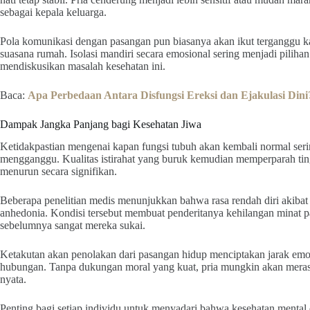
sebagai kepala keluarga.
Pola komunikasi dengan pasangan pun biasanya akan ikut terganggu k
suasana rumah. Isolasi mandiri secara emosional sering menjadi pilih
mendiskusikan masalah kesehatan ini.
Baca:
Apa Perbedaan Antara Disfungsi Ereksi dan Ejakulasi Dini
Dampak Jangka Panjang bagi Kesehatan Jiwa
Ketidakpastian mengenai kapan fungsi tubuh akan kembali normal seri
mengganggu. Kualitas istirahat yang buruk kemudian memperparah ting
menurun secara signifikan.
Beberapa penelitian medis menunjukkan bahwa rasa rendah diri akibat 
anhedonia. Kondisi tersebut membuat penderitanya kehilangan minat p
sebelumnya sangat mereka sukai.
Ketakutan akan penolakan dari pasangan hidup menciptakan jarak emo
hubungan. Tanpa dukungan moral yang kuat, pria mungkin akan merasa
nyata.
Penting bagi setiap individu untuk menyadari bahwa kesehatan mental