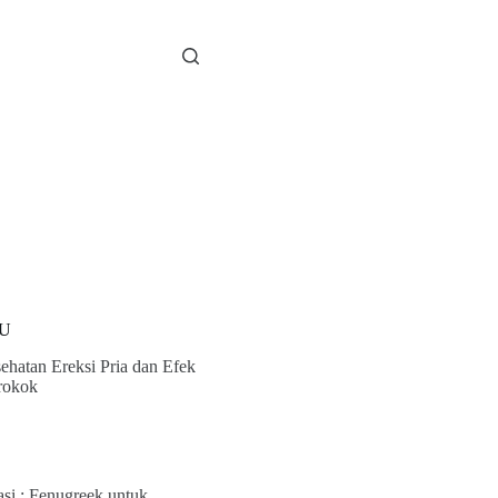
U
ehatan Ereksi Pria dan Efek
rokok
asi : Fenugreek untuk