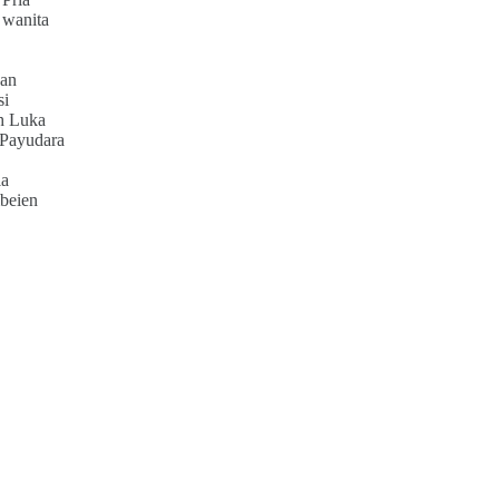
 wanita
an
si
h Luka
 Payudara
ia
beien