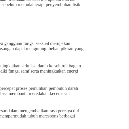
ial sebelum memulai terapi penyembuhan fisik
wa gangguan fungsi seksual merupakan
asangan dapat mengurangi beban pikiran yang
ningkatkan sirkulasi darah ke seluruh bagian
iki fungsi saraf serta meningkatkan energi
percepat proses pemulihan pembuluh darah
asi bisa membantu meredakan kecemasan
esar dalam mengembalikan rasa percaya diri
an mempermudah tubuh merespons berbagai