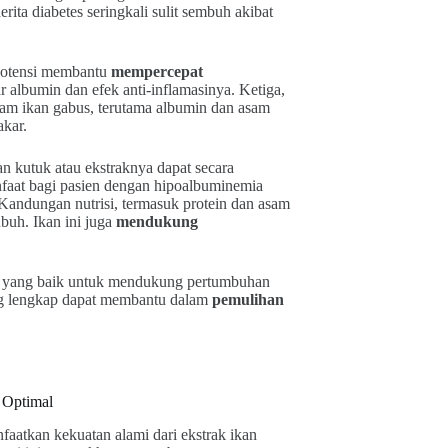
ita diabetes seringkali sulit sembuh akibat
rpotensi membantu
mempercepat
 albumin dan efek anti-inflamasinya. Ketiga,
lam ikan gabus, terutama albumin dan asam
akar.
n kutuk atau ekstraknya dapat secara
faat bagi pasien dengan hipoalbuminemia
 Kandungan nutrisi, termasuk protein dan asam
buh. Ikan ini juga
mendukung
si yang baik untuk mendukung pertumbuhan
ang lengkap dapat membantu dalam
pemulihan
 Optimal
faatkan kekuatan alami dari ekstrak ikan