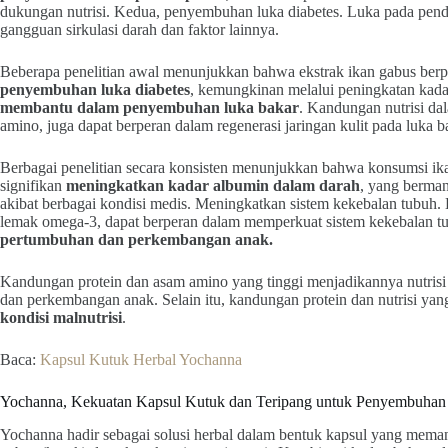
dukungan nutrisi. Kedua, penyembuhan luka diabetes. Luka pada pender
gangguan sirkulasi darah dan faktor lainnya.
Beberapa penelitian awal menunjukkan bahwa ekstrak ikan gabus be
penyembuhan luka diabetes
, kemungkinan melalui peningkatan kadar
membantu dalam penyembuhan luka bakar
. Kandungan nutrisi da
amino, juga dapat berperan dalam regenerasi jaringan kulit pada luka b
Berbagai penelitian secara konsisten menunjukkan bahwa konsumsi ika
signifikan
meningkatkan kadar albumin dalam darah
, yang berman
akibat berbagai kondisi medis. Meningkatkan sistem kekebalan tubuh.
lemak omega-3, dapat berperan dalam memperkuat sistem kekebalan tu
pertumbuhan dan perkembangan anak.
Kandungan protein dan asam amino yang tinggi menjadikannya nutri
dan perkembangan anak. Selain itu, kandungan protein dan nutrisi y
kondisi malnutrisi
.
Baca:
Kapsul Kutuk Herbal Yochanna
Yochanna, Kekuatan Kapsul Kutuk dan Teripang untuk Penyembuhan
Yochanna hadir sebagai solusi herbal dalam bentuk kapsul yang meman