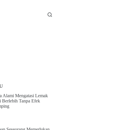
U
a Alami Mengatasi Lemak
i Berlebih Tanpa Efek
ping
an Seseorang Memerlukan