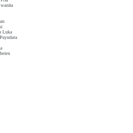
 wanita
an
si
h Luka
 Payudara
ia
beien