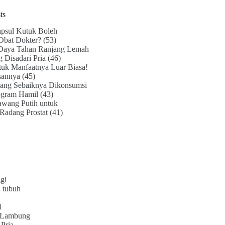
ts
psul Kutuk Boleh
Obat Dokter?
(53)
Daya Tahan Ranjang Lemah
g Disadari Pria
(46)
uk Manfaatnya Luar Biasa!
sannya
(45)
ang Sebaiknya Dikonsumsi
ogram Hamil
(43)
awang Putih untuk
Radang Prostat
(41)
gi
 tubuh
i
 Lambung
Pria