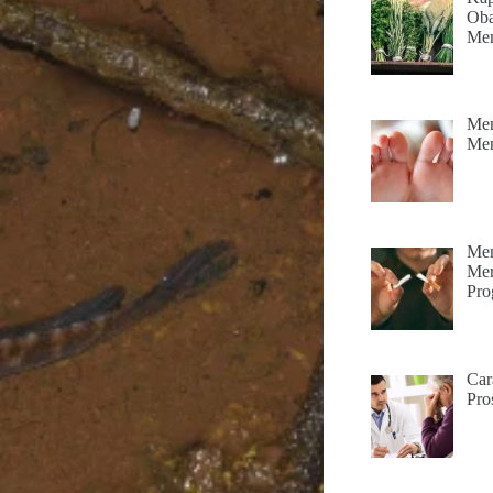
Oba
Men
Men
Men
Men
Mer
Pro
Car
Pros