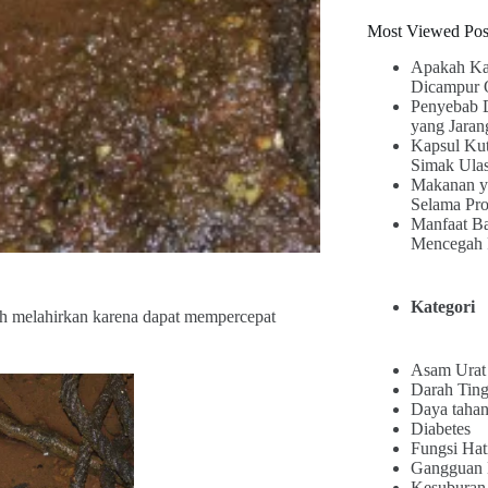
Most Viewed Pos
Apakah Ka
Dicampur 
Penyebab 
yang Jaran
Kapsul Kut
Simak Ula
Makanan y
Selama Pr
Manfaat B
Mencegah 
Kategori
lah melahirkan karena dapat mempercepat
Asam Urat
Darah Ting
Daya tahan
Diabetes
Fungsi Hat
Gangguan
Kesuburan 