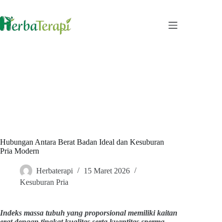
Skip
to
content
Hubungan Antara Berat Badan Ideal dan Kesuburan
Pria Modern
Herbaterapi
15 Maret 2026
Kesuburan Pria
Indeks massa tubuh yang proporsional memiliki kaitan
erat dengan tingkat kualitas serta kuantitas sperma