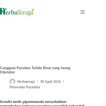
Skip
to
content
Gangguan Payudara Terlalu Besar yang Jarang
Diketahui
Herbaterapi
30 April 2026
Perawatan Payudara
Kondisi medis gigantomastia menyebabkan
pertumbuhan jaringan payudara yang tidak terkendali