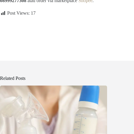
08999277308
atau order via marketplace
Shopee
.
Post Views:
17
Related Posts