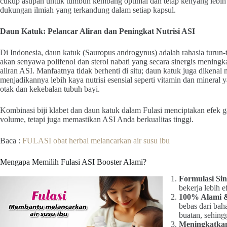
cukup asupan untuk tumbuh kembang optimal dan tetap kenyang lebih 
dukungan ilmiah yang terkandung dalam setiap kapsul.
Daun Katuk: Pelancar Aliran dan Peningkat Nutrisi ASI
Di Indonesia, daun katuk (Sauropus androgynus) adalah rahasia turun
akan senyawa polifenol dan sterol nabati yang secara sinergis meningk
aliran ASI. Manfaatnya tidak berhenti di situ; daun katuk juga dikena
menjadikannya lebih kaya nutrisi esensial seperti vitamin dan minera
otak dan kekebalan tubuh bayi.
Kombinasi biji klabet dan daun katuk dalam Fulasi menciptakan efek
volume, tetapi juga memastikan ASI Anda berkualitas tinggi.
Baca :
FULASI obat herbal melancarkan air susu ibu
Mengapa Memilih Fulasi ASI Booster Alami?
Formulasi Sin
bekerja lebih 
100% Alami 
bebas dari bah
buatan, sehing
Meningkatka