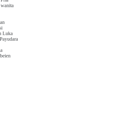
 wanita
an
si
h Luka
 Payudara
ia
beien