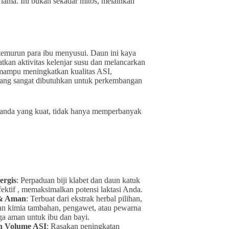
lama. Ini bukan sekadar mitos, melainkan
-temurun para ibu menyusui. Daun ini kaya
atkan aktivitas kelenjar susu dan melancarkan
l mampu meningkatkan kualitas ASI,
l yang sangat dibutuhkan untuk perkembangan
 ganda yang kuat, tidak hanya memperbanyak
ergis
: Perpaduan biji klabet dan daun katuk
efektif , memaksimalkan potensi laktasi Anda.
& Aman
: Terbuat dari ekstrak herbal pilihan,
an kimia tambahan, pengawet, atau pewarna
ga aman untuk ibu dan bayi.
n Volume ASI
: Rasakan peningkatan