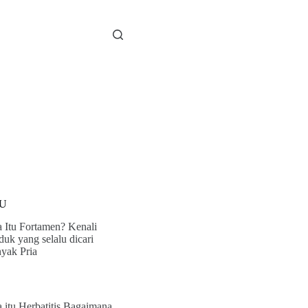
U
 Itu Fortamen? Kenali
duk yang selalu dicari
yak Pria
 itu Herbatitis Bagaimana