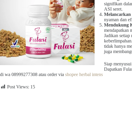
signifikan dal
ASI seret.
Melancarkan 
nyaman dan efi
Mendukung Ku
mendapatkan nu
Jadikan setia
keberlimpahan
tidak hanya me
juga membangun
Siap menyusui 
Dapatkan Fulas
di wa 08999277308 atau order via
shopee herbal intens
Post Views:
15