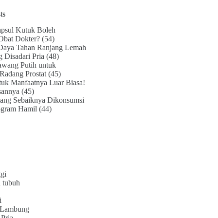
ts
psul Kutuk Boleh
Obat Dokter?
(54)
Daya Tahan Ranjang Lemah
g Disadari Pria
(48)
awang Putih untuk
Radang Prostat
(45)
uk Manfaatnya Luar Biasa!
sannya
(45)
ang Sebaiknya Dikonsumsi
ogram Hamil
(44)
gi
 tubuh
i
 Lambung
Pria