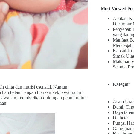
Most Viewed Pos
Apakah Ka
Dicampur 
Penyebab 
yang Jaran
Manfaat B
Mencegah 
Kapsul Kut
Simak Ula
Makanan y
Selama Pr
Kategori
 cinta dan nutrisi esensial. Namun,
 hambatan. Jangan biarkan kekhawatiran ini
ai jawaban, memberikan dukungan penuh untuk
Asam Urat
man.
Darah Ting
Daya tahan
Diabetes
Fungsi Hat
Gangguan
Kesuburan 