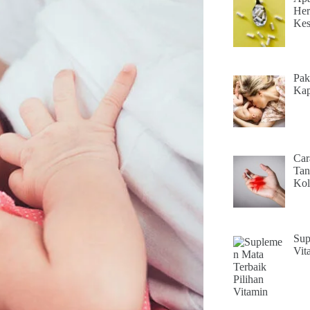
Her
Kes
Pak
Kap
Car
Tan
Kol
Sup
Vit