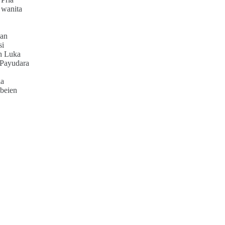
 wanita
an
si
h Luka
 Payudara
ia
beien