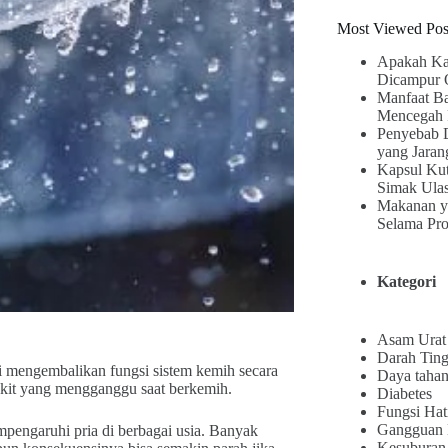
Most Viewed Pos
Apakah Ka
Dicampur 
Manfaat B
Mencegah 
Penyebab 
yang Jaran
Kapsul Kut
Simak Ula
Makanan y
Selama Pr
Kategori
Asam Urat
Darah Ting
i mengembalikan fungsi sistem kemih secara
Daya tahan
akit yang mengganggu saat berkemih.
Diabetes
Fungsi Hat
Gangguan
empengaruhi pria di berbagai usia. Banyak
Kesuburan 