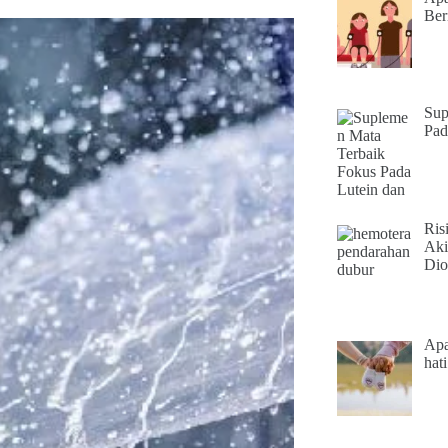
Ber
Sup
Pad
Ris
Aki
Dio
Apa
hat