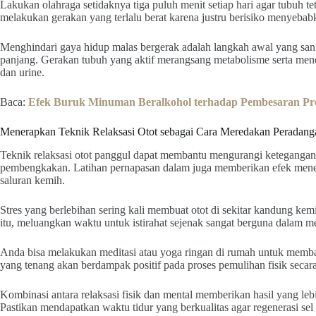
Lakukan olahraga setidaknya tiga puluh menit setiap hari agar tubuh t
melakukan gerakan yang terlalu berat karena justru berisiko menyebab
Menghindari gaya hidup malas bergerak adalah langkah awal yang sang
panjang. Gerakan tubuh yang aktif merangsang metabolisme serta men
dan urine.
Baca:
Efek Buruk Minuman Beralkohol terhadap Pembesaran Pro
Menerapkan Teknik Relaksasi Otot sebagai Cara Meredakan Peradangan
Teknik relaksasi otot panggul dapat membantu mengurangi ketegangan y
pembengkakan. Latihan pernapasan dalam juga memberikan efek mene
saluran kemih.
Stres yang berlebihan sering kali membuat otot di sekitar kandung kemi
itu, meluangkan waktu untuk istirahat sejenak sangat berguna dalam me
Anda bisa melakukan meditasi atau yoga ringan di rumah untuk memba
yang tenang akan berdampak positif pada proses pemulihan fisik secara
Kombinasi antara relaksasi fisik dan mental memberikan hasil yang leb
Pastikan mendapatkan waktu tidur yang berkualitas agar regenerasi sel