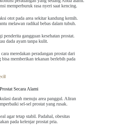
p kondisi peradangan yang sedang Anda alami.
ensi memperburuk rasa nyeri saat kencing.
ksi otot pada area sekitar kandung kemih.
ntu melawan radikal bebas dalam tubuh.
i penderita gangguan kesehatan prostat.
au dada ayam tanpa kulit.
cara meredakan peradangan prostat dari
 bisa memberikan tekanan berlebih pada
cil
Prostat Secara Alami
kulasi darah menuju area panggul. Aliran
erbaiki sel-sel prostat yang rusak.
al agar tetap stabil. Padahal, obesitas
an pada kelenjar prostat pria.