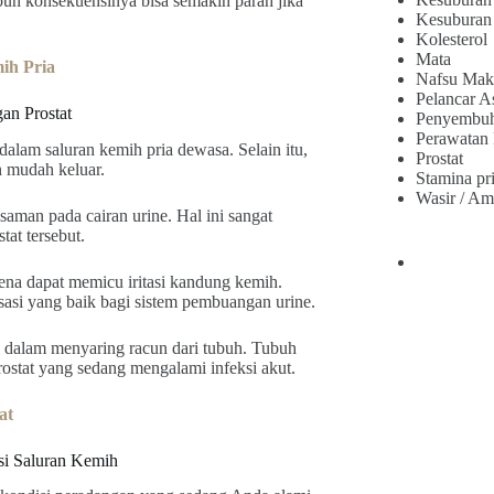
un konsekuensinya bisa semakin parah jika
Kesuburan
Kolesterol
Mata
ih Pria
Nafsu Mak
Pelancar A
an Prostat
Penyembu
Perawatan
lam saluran kemih pria dewasa. Selain itu,
Prostat
n mudah keluar.
Stamina pr
Wasir / Am
aman pada cairan urine. Hal ini sangat
tat tersebut.
na dapat memicu iritasi kandung kemih.
asi yang baik bagi sistem pembuangan urine.
l dalam menyaring racun dari tubuh. Tubuh
ostat yang sedang mengalami infeksi akut.
at
si Saluran Kemih