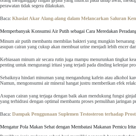
orang menganggap ringan gejala yang muncul pada tahap awal, meskip
perawatan tidak segera dilakukan.
Baca:
Khasiat Akar Alang-alang dalam Melancarkan Saluran Kem
Memperbanyak Konsumsi Air Putih sebagai Cara Meredakan Peradang
Minum air putih membantu membilas bakteri yang mungkin bersarang da
asupan cairan yang cukup akan membuat urine menjadi lebih encer da
Kebiasaan minum air secara rutin juga mampu menurunkan tingkat keas
penting untuk mengurangi iritasi yang terjadi pada dinding kelenjar pros
Sebaiknya hindari minuman yang mengandung kafein atau alkohol kare
Namun, mengonsumsi air mineral hangat justru memberikan efek relaks
Asupan cairan yang terjaga dengan baik akan mendukung fungsi ginja
yang terhidrasi dengan optimal membantu proses pemulihan jaringan pr
Baca:
Dampak Penggunaan Suplemen Testosteron terhadap Prost
Mengatur Pola Makan Sehat dengan Membatasi Makanan Pemicu Irita