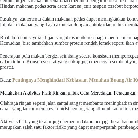
Pemilihan jenis makanan sehari-hari memiliki pengaruh besar terhada
Hindari makanan pedas serta asam karena jenis asupan tersebut berpot
Pasalnya, zat tertentu dalam makanan pedas dapat meningkatkan kontra
Pilihlah makanan yang kaya akan kandungan antioksidan untuk memba
Buah beri dan sayuran hijau sangat disarankan sebagai menu harian bag
Kemudian, bisa tambahkan sumber protein rendah lemak seperti ikan at
Penerapan pola makan bergizi seimbang secara konsisten mempercepat 
dalam tubuh. Konsumsi serat yang cukup juga mencegah sembelit yang
prostat.
Baca:
Pentingnya Menghindari Kebiasaan Menahan Buang Air Ke
Melakukan Aktivitas Fisik Ringan untuk Cara Meredakan Peradangan 
Olahraga ringan seperti jalan santai sangat membantu meningkatkan sir
darah yang lancar membawa nutrisi penting yang dibutuhkan untuk memp
Aktivitas fisik yang teratur juga berperan dalam menjaga berat badan ide
merupakan salah satu faktor risiko yang dapat memperparah pembengkak