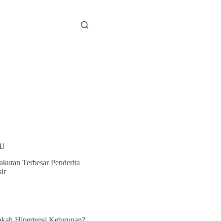
U
akutan Terbesar Penderita
ir
kah Hipertensi Keturunan?