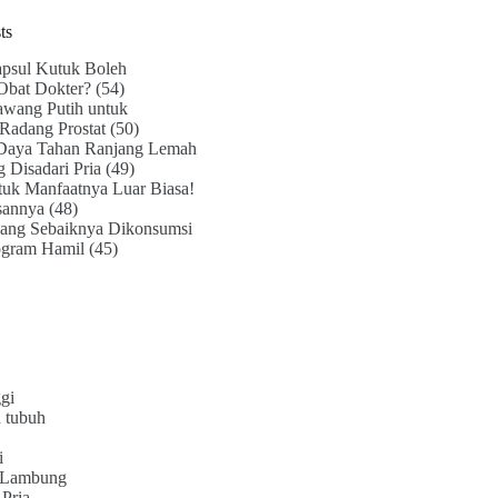
ts
psul Kutuk Boleh
Obat Dokter?
(54)
awang Putih untuk
Radang Prostat
(50)
Daya Tahan Ranjang Lemah
g Disadari Pria
(49)
uk Manfaatnya Luar Biasa!
sannya
(48)
ang Sebaiknya Dikonsumsi
ogram Hamil
(45)
gi
 tubuh
i
 Lambung
Pria