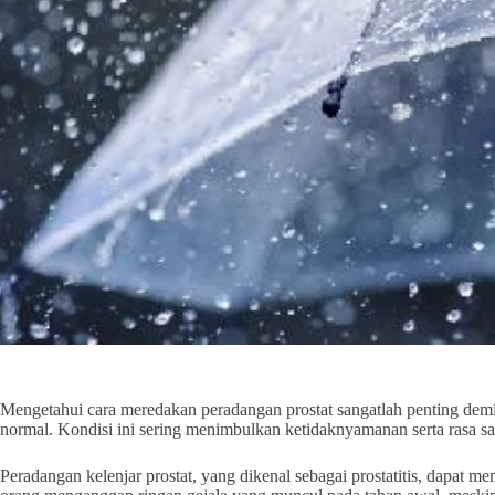
Mengetahui cara meredakan peradangan prostat sangatlah penting dem
normal. Kondisi ini sering menimbulkan ketidaknyamanan serta rasa s
Peradangan kelenjar prostat, yang dikenal sebagai prostatitis, dapat m