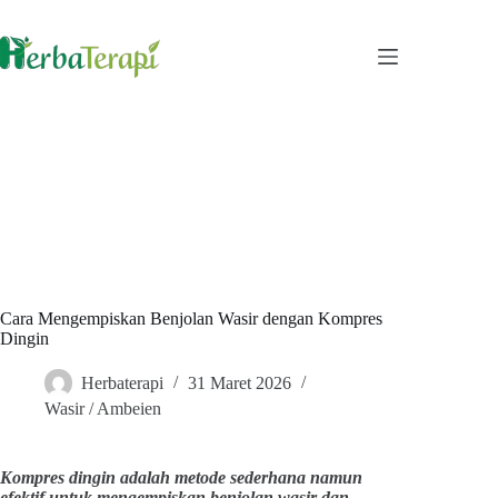
Skip
to
content
Cara Mengempiskan Benjolan Wasir dengan Kompres
Dingin
Herbaterapi
31 Maret 2026
Wasir / Ambeien
Kompres dingin adalah metode sederhana namun
efektif untuk mengempiskan benjolan wasir dan