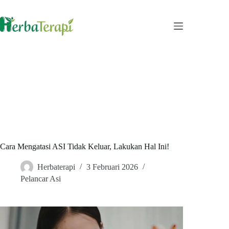
Skip
to
content
Cara Mengatasi ASI Tidak Keluar, Lakukan Hal Ini!
Herbaterapi
3 Februari 2026
Pelancar Asi