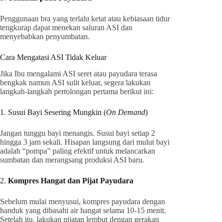
Penggunaan bra yang terlalu ketat atau kebiasaan tidur
tengkurap dapat menekan saluran ASI dan
menyebabkan penyumbatan.
Cara Mengatasi ASI Tidak Keluar
Jika Ibu mengalami ASI seret atau payudara terasa
bengkak namun ASI sulit keluar, segera lakukan
langkah-langkah pertolongan pertama berikut ini:
1. Susui Bayi Sesering Mungkin (
On Demand
)
Jangan tunggu bayi menangis. Susui bayi setiap 2
hingga 3 jam sekali. Hisapan langsung dari mulut bayi
adalah “pompa” paling efektif untuk melancarkan
sumbatan dan merangsang produksi ASI baru.
2.
Kompres Hangat dan Pijat Payudara
Sebelum mulai menyusui, kompres payudara dengan
handuk yang dibasahi air hangat selama 10-15 menit.
Setelah itu, lakukan pijatan lembut dengan gerakan