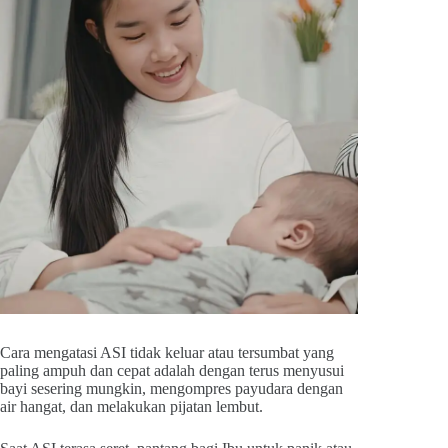
Cara mengatasi ASI tidak keluar atau tersumbat yang
paling ampuh dan cepat adalah dengan terus menyusui
bayi sesering mungkin, mengompres payudara dengan
air hangat, dan melakukan pijatan lembut.