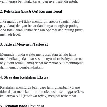
yang terasa bengkak, keras, dan nyeri saat disentuh.
2.
Pelekatan (
Latch On
) Kurang Tepat
Jika mulut bayi tidak mengulum areola (bagian gelap
payudara) dengan benar dan hanya mengisap puting,
ASI tidak akan keluar dengan optimal dan puting justru
menjadi lecet.
3.
Jadwal Menyusui Terlewat
Menunda-nunda waktu menyusui atau terlalu lama
memberikan jeda antar sesi menyusui (misalnya karena
bayi tidur terlalu lama) dapat membuat ASI menumpuk
dan memicu pembengkakan.
4.
Stres dan Kelelahan Ekstra
Kelelahan mengurus bayi baru lahir ditambah kurang
tidur dapat menekan hormon oksitosin, sehingga refleks
keluarnya ASI (
let-down reflex
) menjadi terhambat.
5.
Tekanan pada Payudara