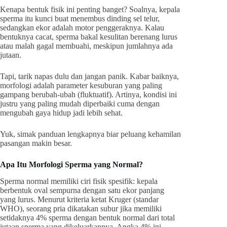
Kenapa bentuk fisik ini penting banget? Soalnya, kepala
sperma itu kunci buat menembus dinding sel telur,
sedangkan ekor adalah motor penggeraknya. Kalau
bentuknya cacat, sperma bakal kesulitan berenang lurus
atau malah gagal membuahi, meskipun jumlahnya ada
jutaan.
Tapi, tarik napas dulu dan jangan panik. Kabar baiknya,
morfologi adalah parameter kesuburan yang paling
gampang berubah-ubah (fluktuatif). Artinya, kondisi ini
justru yang paling mudah diperbaiki cuma dengan
mengubah gaya hidup jadi lebih sehat.
Yuk, simak panduan lengkapnya biar peluang kehamilan
pasangan makin besar.
Apa Itu Morfologi Sperma yang Normal?
Sperma normal memiliki ciri fisik spesifik: kepala
berbentuk oval sempurna dengan satu ekor panjang
yang lurus. Menurut kriteria ketat Kruger (standar
WHO), seorang pria dikatakan subur jika memiliki
setidaknya 4% sperma dengan bentuk normal dari total
jutaan sperma yang dikeluarkannya. Angka 4% ini