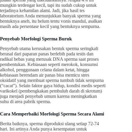
mungkin terdengar kecil, tapi itu sudah cukup untuk
terjadinya kehamilan alami. Jadi, jika hasil tes
laboratorium Anda menunjukkan banyak sperma yang
bentuknya aneh, itu belum tentu vonis mandul, asalkan
masih ada persentase kecil yang bentuknya sempurna.
Penyebab Morfologi Sperma Buruk
Penyebab utama kerusakan bentuk sperma seringkali
berasal dari paparan panas berlebih pada testis dan
radikal bebas yang merusak DNA sperma saat proses
pembentukan. Kebiasaan seperti merokok, konsumsi
alkohol, penggunaan celana dalam ketat, hingga
kebiasaan berendam air panas bisa memicu stres
oksidatif yang membuat sperma tumbuh tidak sempurna
(“cacat”). Selain faktor gaya hidup, kondisi medis seperti
varikokel (pembengkakan pembuluh darah di skrotum)
juga menjadi penyebab umum karena meningkatkan
suhu di area pabrik sperma.
Cara Memperbaiki Morfologi Sperma Secara Alami
Berita baiknya, sperma diproduksi ulang setiap 72-74
hari. Ini artinya Anda punya kesempatan untuk