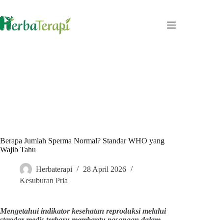
Skip
to
content
Berapa Jumlah Sperma Normal? Standar WHO yang
Wajib Tahu
Herbaterapi
28 April 2026
Kesuburan Pria
Mengetahui indikator kesehatan reproduksi melalui
standar medis terbaru membantu pasangan dalam