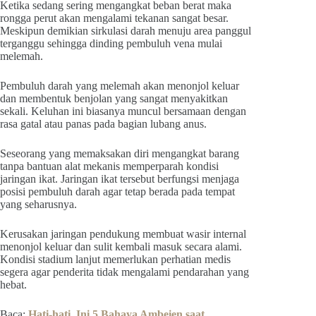
Ketika sedang sering mengangkat beban berat maka
rongga perut akan mengalami tekanan sangat besar.
Meskipun demikian sirkulasi darah menuju area panggul
terganggu sehingga dinding pembuluh vena mulai
melemah.
Pembuluh darah yang melemah akan menonjol keluar
dan membentuk benjolan yang sangat menyakitkan
sekali. Keluhan ini biasanya muncul bersamaan dengan
rasa gatal atau panas pada bagian lubang anus.
Seseorang yang memaksakan diri mengangkat barang
tanpa bantuan alat mekanis memperparah kondisi
jaringan ikat. Jaringan ikat tersebut berfungsi menjaga
posisi pembuluh darah agar tetap berada pada tempat
yang seharusnya.
Kerusakan jaringan pendukung membuat wasir internal
menonjol keluar dan sulit kembali masuk secara alami.
Kondisi stadium lanjut memerlukan perhatian medis
segera agar penderita tidak mengalami pendarahan yang
hebat.
Baca:
Hati-hati, Ini 5 Bahaya Ambeien saat