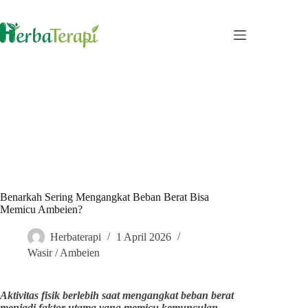
Skip
to
content
Benarkah Sering Mengangkat Beban Berat Bisa
Memicu Ambeien?
Herbaterapi
1 April 2026
Wasir / Ambeien
Aktivitas fisik berlebih saat mengangkat beban berat
menjadi faktor utama yang memicu kemunculan