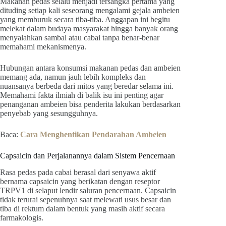
Makanan pedas selalu menjadi tersangka pertama yang
dituding setiap kali seseorang mengalami gejala ambeien
yang memburuk secara tiba-tiba. Anggapan ini begitu
melekat dalam budaya masyarakat hingga banyak orang
menyalahkan sambal atau cabai tanpa benar-benar
memahami mekanismenya.
Hubungan antara konsumsi makanan pedas dan ambeien
memang ada, namun jauh lebih kompleks dan
nuansanya berbeda dari mitos yang beredar selama ini.
Memahami fakta ilmiah di balik isu ini penting agar
penanganan ambeien bisa penderita lakukan berdasarkan
penyebab yang sesungguhnya.
Baca:
Cara Menghentikan Pendarahan Ambeien
Capsaicin dan Perjalanannya dalam Sistem Pencernaan
Rasa pedas pada cabai berasal dari senyawa aktif
bernama capsaicin yang berikatan dengan reseptor
TRPV1 di selaput lendir saluran pencernaan. Capsaicin
tidak terurai sepenuhnya saat melewati usus besar dan
tiba di rektum dalam bentuk yang masih aktif secara
farmakologis.