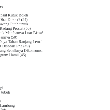
ts
psul Kutuk Boleh
Obat Dokter?
(54)
awang Putih untuk
Radang Prostat
(50)
uk Manfaatnya Luar Biasa!
sannya
(50)
Daya Tahan Ranjang Lemah
g Disadari Pria
(49)
ang Sebaiknya Dikonsumsi
ogram Hamil
(45)
gi
 tubuh
i
 Lambung
Pria