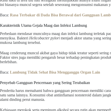
Rasa sakit di area ulu hati seringkali menunjukkan adanya iritasi ringa
ini biasanya muncul segera setelah seseorang mengonsumsi makanan ya
Baca:
Rasa Terbakar di Dada Bisa Berawal dari Gangguan Lam
Karakteristik Utama Gejala Maag dan Infeksi Lambung
Perbedaan mendasar munculnya maag dan infeksi lambung terletak pa
menyiksa. Bakteri
Helicobacter pylori
menjadi aktor utama yang serin
mukosa lambung tersebut.
Maag cenderung muncul akibat gaya hidup tidak teratur seperti sering
Faktor stres juga memiliki pengaruh besar terhadap peningkatan produk
berlebihan.
Baca:
Lambung Tidak Sehat Bisa Mengganggu Organ Lain
Penyebab Gangguan Pencernaan yang Sering Terabaikan
Penderita harus memahami bahwa gangguan pencernaan memiliki cara
satu sama lainnya. Konsumsi obat antiinflamasi nonsteroid dalam jang
alami dinding perut manusia.
Kebiasaan merokok serta meminum alkohol secara rutin akan memperbu