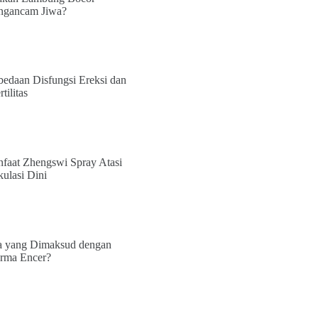
gancam Jiwa?
bedaan Disfungsi Ereksi dan
rtilitas
faat Zhengswi Spray Atasi
kulasi Dini
 yang Dimaksud dengan
rma Encer?