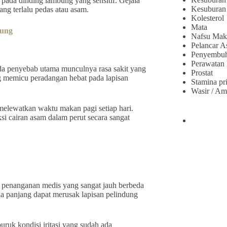
n pada dinding lambung yang sensitif. Gejala
Kesuburan
ng terlalu pedas atau asam.
Kolesterol
Mata
bung
Nafsu Mak
Pelancar A
Penyembu
Perawatan
da penyebab utama munculnya rasa sakit yang
Prostat
g memicu peradangan hebat pada lapisan
Stamina pr
Wasir / Am
 melewatkan waktu makan pagi setiap hari.
si cairan asam dalam perut secara sangat
 penanganan medis yang sangat jauh berbeda
ka panjang dapat merusak lapisan pelindung
ruk kondisi iritasi yang sudah ada