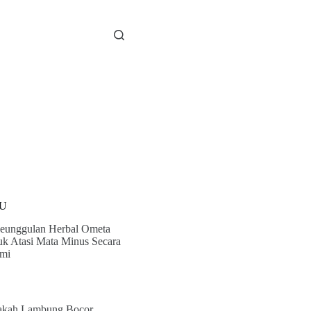
U
eunggulan Herbal Ometa
uk Atasi Mata Minus Secara
mi
kah Lambung Bocor