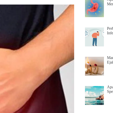
Men
Per
Infe
Man
Eja
Apa
Spe