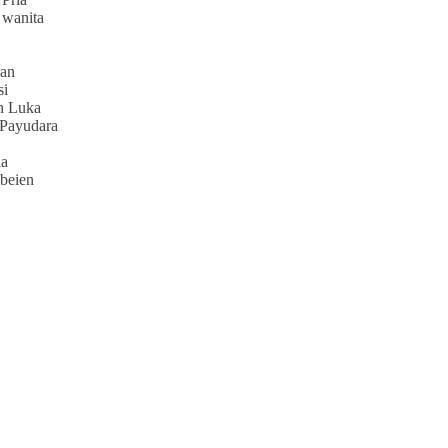
 wanita
an
si
h Luka
 Payudara
ia
beien