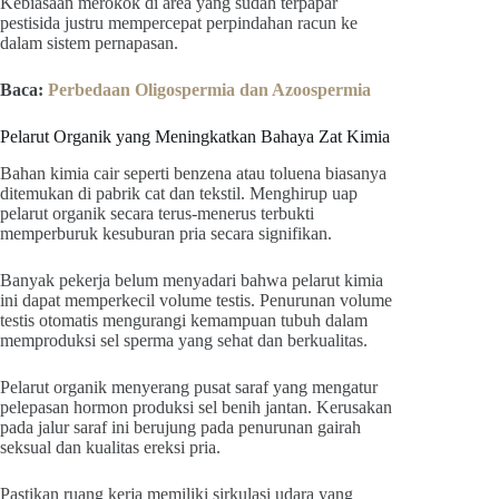
Kebiasaan merokok di area yang sudah terpapar
pestisida justru mempercepat perpindahan racun ke
dalam sistem pernapasan.
Baca:
Perbedaan Oligospermia dan Azoospermia
Pelarut Organik yang Meningkatkan Bahaya Zat Kimia
Bahan kimia cair seperti benzena atau toluena biasanya
ditemukan di pabrik cat dan tekstil. Menghirup uap
pelarut organik secara terus-menerus terbukti
memperburuk kesuburan pria secara signifikan.
Banyak pekerja belum menyadari bahwa pelarut kimia
ini dapat memperkecil volume testis. Penurunan volume
testis otomatis mengurangi kemampuan tubuh dalam
memproduksi sel sperma yang sehat dan berkualitas.
Pelarut organik menyerang pusat saraf yang mengatur
pelepasan hormon produksi sel benih jantan. Kerusakan
pada jalur saraf ini berujung pada penurunan gairah
seksual dan kualitas ereksi pria.
Pastikan ruang kerja memiliki sirkulasi udara yang