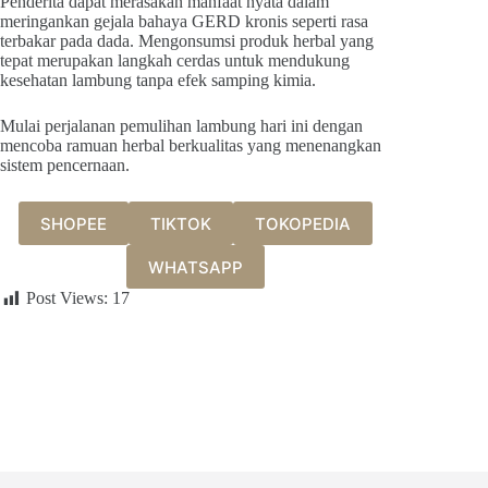
Penderita dapat merasakan manfaat nyata dalam
meringankan gejala bahaya GERD kronis seperti rasa
terbakar pada dada. Mengonsumsi produk herbal yang
tepat merupakan langkah cerdas untuk mendukung
kesehatan lambung tanpa efek samping kimia.
Mulai perjalanan pemulihan lambung hari ini dengan
mencoba ramuan herbal berkualitas yang menenangkan
sistem pencernaan.
SHOPEE
TIKTOK
TOKOPEDIA
WHATSAPP
Post Views:
17