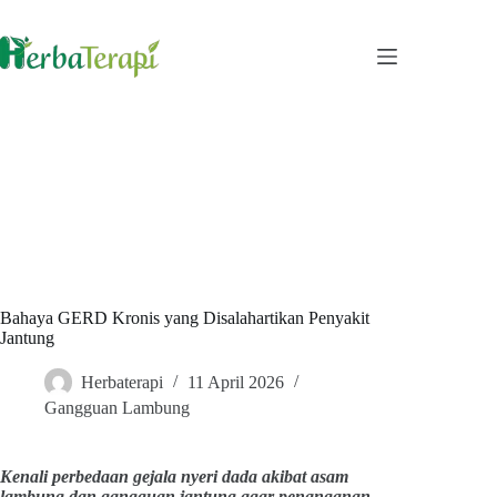
Skip
to
content
Bahaya GERD Kronis yang Disalahartikan Penyakit
Jantung
Herbaterapi
11 April 2026
Gangguan Lambung
Kenali perbedaan gejala nyeri dada akibat asam
lambung dan gangguan jantung agar penanganan