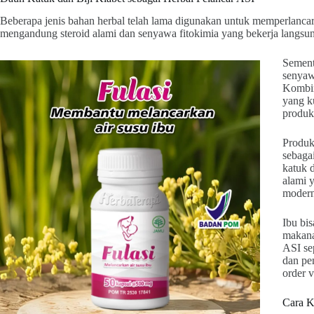
Beberapa jenis bahan herbal telah lama digunakan untuk memperlanca
mengandung steroid alami dan senyawa fitokimia yang bekerja langsun
Sementa
senyaw
Kombin
yang k
produk
Produk
sebaga
katuk 
alami 
modern
Ibu bi
makana
ASI se
dan pe
order 
Cara K