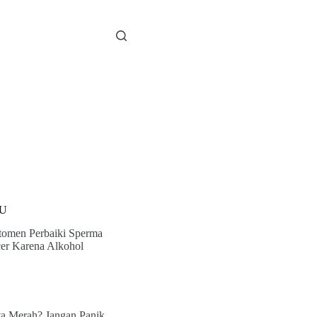
U
tomen Perbaiki Sperma
er Karena Alkohol
a Merah? Jangan Panik,