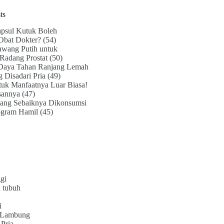
ts
psul Kutuk Boleh
Obat Dokter?
(54)
awang Putih untuk
Radang Prostat
(50)
Daya Tahan Ranjang Lemah
g Disadari Pria
(49)
uk Manfaatnya Luar Biasa!
sannya
(47)
ang Sebaiknya Dikonsumsi
ogram Hamil
(45)
gi
 tubuh
i
 Lambung
Pria