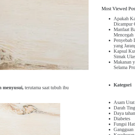
Most Viewed Pos
Apakah Ka
Dicampur 
Manfaat B
Mencegah 
Penyebab 
yang Jaran
Kapsul Kut
Simak Ula
Makanan y
Selama Pr
Kategori
n menyusui,
terutama saat tubuh ibu
Asam Urat
Darah Ting
Daya tahan
Diabetes
Fungsi Hat
Gangguan
Kesuburan 