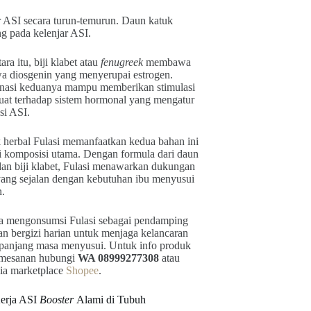
r ASI secara turun-temurun. Daun katuk
g pada kelenjar ASI.
ra itu, biji klabet atau
fenugreek
membawa
a diosgenin yang menyerupai estrogen.
asi keduanya mampu memberikan stimulasi
uat terhadap sistem hormonal yang mengatur
si ASI.
 herbal Fulasi memanfaatkan kedua bahan ini
i komposisi utama. Dengan formula dari daun
dan biji klabet, Fulasi menawarkan dukungan
yang sejalan dengan kebutuhan ibu menyusui
.
sa mengonsumsi Fulasi sebagai pendamping
n bergizi harian untuk menjaga kelancaran
panjang masa menyusui. Untuk info produk
mesanan hubungi
WA 08999277308
atau
via marketplace
Shopee
.
erja ASI
Booster
Alami di Tubuh