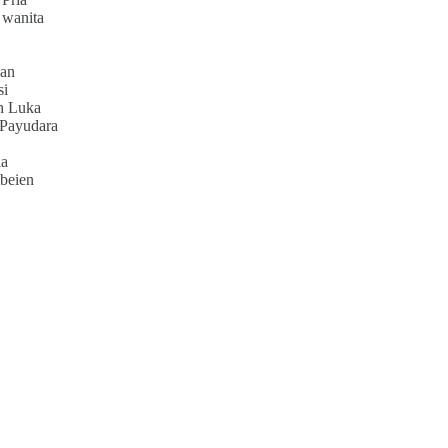
 wanita
an
si
h Luka
 Payudara
ia
beien