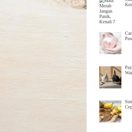
Ken
Car
Pas
Pay
Wan
Sum
Cep