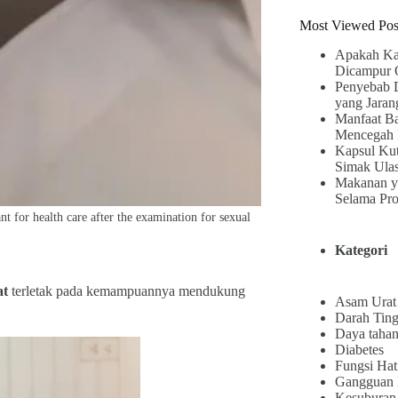
Most Viewed Pos
Apakah Ka
Dicampur 
Penyebab 
yang Jaran
Manfaat B
Mencegah 
Kapsul Kut
Simak Ula
Makanan y
Selama Pr
nt for health care after the examination for sexual
Kategori
at
terletak pada kemampuannya mendukung
Asam Urat
Darah Ting
Daya tahan
Diabetes
Fungsi Hat
Gangguan
Kesuburan 