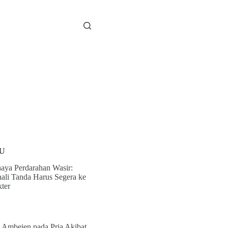
U
aya Perdarahan Wasir:
ali Tanda Harus Segera ke
ter
i Ambeien pada Pria Akibat