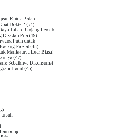
ts
psul Kutuk Boleh
Obat Dokter?
(54)
Daya Tahan Ranjang Lemah
g Disadari Pria
(49)
awang Putih untuk
Radang Prostat
(48)
uk Manfaatnya Luar Biasa!
sannya
(47)
ang Sebaiknya Dikonsumsi
ogram Hamil
(45)
gi
 tubuh
i
 Lambung
Pria