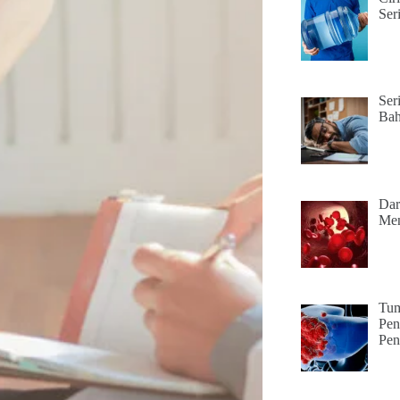
Ser
Ser
Bah
Dar
Men
Tum
Pen
Pen