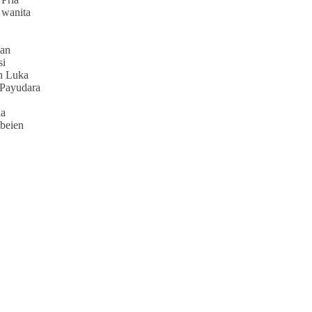
 wanita
an
si
h Luka
 Payudara
ia
beien