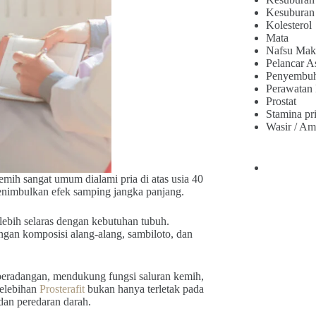
Kesuburan
Kolesterol
Mata
Nafsu Mak
Pelancar A
Penyembu
Perawatan
Prostat
Stamina pr
Wasir / Am
kemih sangat umum dialami pria di atas usia 40
menimbulkan efek samping jangka panjang.
lebih selaras dengan kebutuhan tubuh.
ngan komposisi alang-alang, sambiloto, dan
peradangan, mendukung fungsi saluran kemih,
kelebihan
Prosterafit
bukan hanya terletak pada
dan peredaran darah.