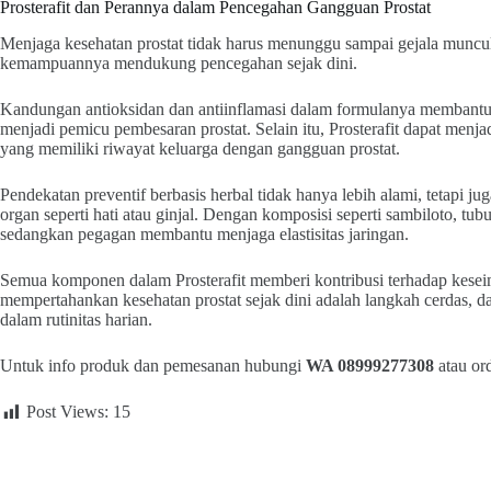
Prosterafit dan Perannya dalam Pencegahan Gangguan Prostat
Menjaga kesehatan prostat tidak harus menunggu sampai gejala muncul. 
kemampuannya mendukung pencegahan sejak dini.
Kandungan antioksidan dan antiinflamasi dalam formulanya membantu
menjadi pemicu pembesaran prostat. Selain itu, Prosterafit dapat menjad
yang memiliki riwayat keluarga dengan gangguan prostat.
Pendekatan preventif berbasis herbal tidak hanya lebih alami, tetapi j
organ seperti hati atau ginjal. Dengan komposisi seperti sambiloto, tub
sedangkan pegagan membantu menjaga elastisitas jaringan.
Semua komponen dalam Prosterafit memberi kontribusi terhadap keseim
mempertahankan kesehatan prostat sejak dini adalah langkah cerdas, da
dalam rutinitas harian.
Untuk info produk dan pemesanan hubungi
WA 08999277308
atau or
Post Views:
15