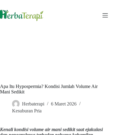
Skip
to
content
Apa Itu Hypospermia? Kondisi Jumlah Volume Air
Mani Sedikit
Herbaterapi
6 Maret 2026
Kesuburan Pria
Kenali kondisi volume air mani sedikit saat ejakulasi
dan pengaruhnya terhadap peluang kehamilan