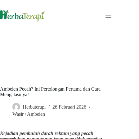
Skip
to
content
Ambeien Pecah? Ini Pertolongan Pertama dan Cara
Mengatasinya!
Herbaterapi
26 Februari 2026
Wasir / Ambeien
Kejadian pembuluh darah rektum yang pecah
memerlukan penanganan tepat agar tidak memicu