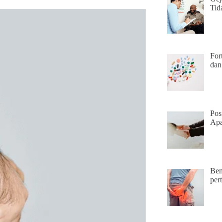
Tid
For
dan
Pos
Apa
Ben
per