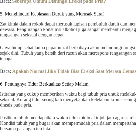
Baca:
Seberapa Umum Disfungsi Ereksi pada Pria?
5. Menghindari Kebiasaan Buruk yang Merusak Saraf
Zat kimia dalam rokok dapat merusak lapisan pembuluh darah dan me
dewasa. Pengurangan konsumsi alkohol juga sangat membantu menjaga
rangsangan seksual dengan cepat.
Gaya hidup sehat tanpa paparan zat berbahaya akan melindungi fungsi
sejak dini. Tubuh yang bersih dari racun akan merespons rangsangan s
tenaga.
Baca:
Apakah Normal Jika Tidak Bisa Ereksi Saat Merasa Cema
6. Pentingnya Tidur Berkualitas Setiap Malam
Istirahat yang cukup memberikan waktu bagi tubuh pria untuk melaku
seksual. Kurang tidur sering kali menyebabkan kelelahan kronis sehin
drastis pada pria.
Pastikan tubuh mendapatkan waktu tidur minimal tujuh jam agar stamin
Kondisi tubuh yang bugar akan mempermudah pria dalam mempertaha
bersama pasangan tercinta.