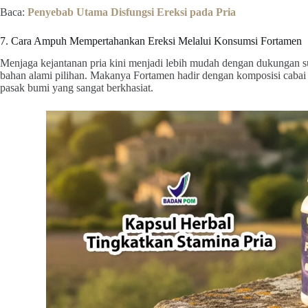
Baca:
Penyebab Utama Disfungsi Ereksi pada Pria
7. Cara Ampuh Mempertahankan Ereksi Melalui Konsumsi Fortamen
Menjaga kejantanan pria kini menjadi lebih mudah dengan dukungan s
bahan alami pilihan. Makanya Fortamen hadir dengan komposisi cabai j
pasak bumi yang sangat berkhasiat.