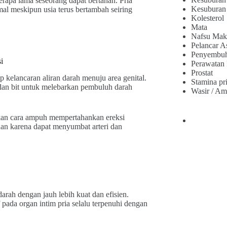
rapa lama seseorang dapat bertahan. Pria
Kesuburan
al meskipun usia terus bertambah seiring
Kolesterol
Mata
Nafsu Mak
Pelancar A
Penyembu
i
Perawatan
Prostat
kelancaran aliran darah menuju area genital.
Stamina pr
dan bit untuk melebarkan pembuluh darah
Wasir / Am
kan cara ampuh mempertahankan ereksi
an karena dapat menyumbat arteri dan
arah dengan jauh lebih kuat dan efisien.
pada organ intim pria selalu terpenuhi dengan