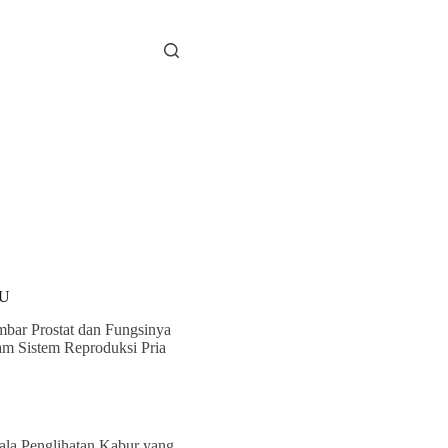
U
bar Prostat dan Fungsinya
am Sistem Reproduksi Pria
ala Penglihatan Kabur yang