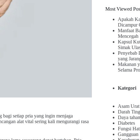
Most Viewed Pos
Apakah Ka
Dicampur 
Manfaat B
Mencegah 
Kapsul Kut
Simak Ula
Penyebab 
yang Jaran
Makanan y
Selama Pr
Kategori
Asam Urat
Darah Ting
bagi setiap pria yang ingin menjaga
Daya tahan
angan alat vital sering kali mengurangi rasa
Diabetes
Fungsi Hat
Gangguan
Kesuburan 