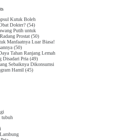
ts
psul Kutuk Boleh
Obat Dokter?
(54)
awang Putih untuk
Radang Prostat
(50)
uk Manfaatnya Luar Biasa!
sannya
(50)
Daya Tahan Ranjang Lemah
g Disadari Pria
(49)
ang Sebaiknya Dikonsumsi
ogram Hamil
(45)
gi
 tubuh
i
 Lambung
Pria