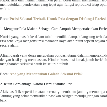
Aspek fisik dan mental memainkan peran besar dalam menentukan sebe
membutuhkan pendekatan yang tepat agar fungsi reproduksi tetap optim
waktu.
Baca:
Posisi Seksual Terbaik Untuk Pria dengan Disfungsi Ereksi
1. Mengatur Pola Makan Sebagai Cara Ampuh Mempertahankan Ereks
Nutrisi yang masuk ke dalam tubuh memiliki dampak langsung terhadap 
Pria sebaiknya mengonsumsi makanan kaya akan nitrat seperti bayam 
secara alami.
Aliran darah yang deras merupakan pondasi utama dalam mempraktik
dengan hasil yang memuaskan. Hindari konsumsi lemak jenuh berlebih
menghambat sirkulasi darah ke seluruh tubuh.
Baca:
Apa yang Menentukan Gairah Seksual Pria?
2. Rutin Berolahraga Kardio Demi Stamina Pria
Aktivitas fisik seperti lari atau berenang membantu jantung memompa d
Jantung yang sehat memastikan pasokan oksigen menuju jaringan saraf 
baik.