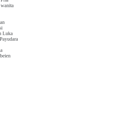
 wanita
an
si
h Luka
 Payudara
ia
beien