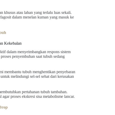
 khusus atau lahan yang terlalu luas sekali.
el fagosit dalam menelan kuman yang masuk ke
ubuh
an Kekebalan
ektif dalam menyeimbangkan respons sistem
t proses penyembuhan saat tubuh sedang
ami membantu tubuh menghentikan penyebaran
s untuk melindungi sel-sel sehat dari kerusakan
membutuhkan pertahanan tubuh tambahan.
 agar proses ekskresi sisa metabolisme lancar.
 Drop