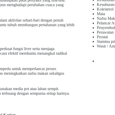
ihadapkan pada penyakit yang tiba-tiba.
Kesuburan
kipun menghadapi perubahan cuaca yang
Kolesterol
Mata
Nafsu Mak
lani aktivitas sehari-hari dengan penuh
Pelancar A
bantu tubuh membangun pertahanan yang lebih
Penyembu
Perawatan
Prostat
Stamina pr
Wasir / Am
kuat fungsi liver serta menjaga
ecara efektif membantu menangkal radikal
 empedu untuk memperlancar proses
u meningkatkan nafsu makan sekaligus
unakan media pot atau lahan sempit.
h terbuang dengan sempurna setiap harinya.
al Kanker