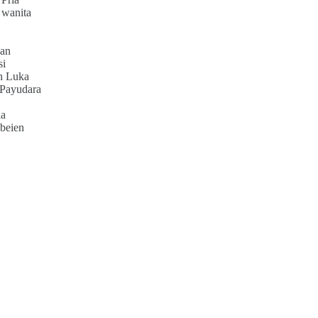
 wanita
an
si
h Luka
 Payudara
ia
beien