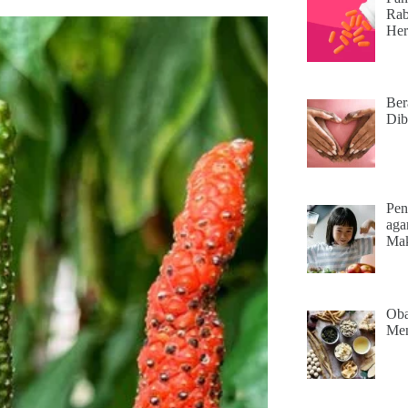
Rab
Her
Ber
Dib
Pen
aga
Ma
Oba
Men