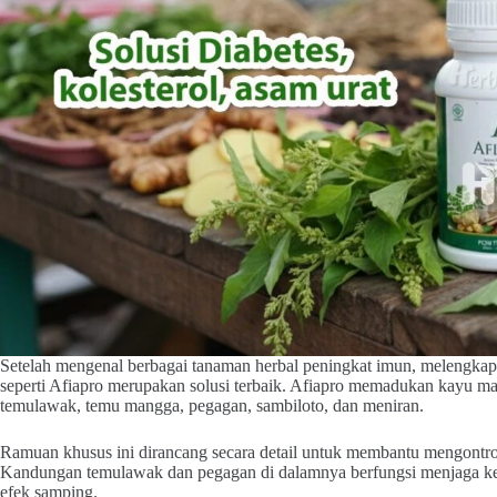
Setelah mengenal berbagai tanaman herbal peningkat imun, melengkap
seperti Afiapro merupakan solusi terbaik. Afiapro memadukan kayu man
temulawak, temu mangga, pegagan, sambiloto, dan meniran.
Ramuan khusus ini dirancang secara detail untuk membantu mengontrol k
Kandungan temulawak dan pegagan di dalamnya berfungsi menjaga ke
efek samping.