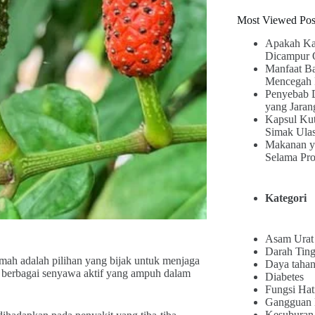
Most Viewed Pos
Apakah Ka
Dicampur 
Manfaat B
Mencegah 
Penyebab 
yang Jaran
Kapsul Kut
Simak Ula
Makanan y
Selama Pr
Kategori
Asam Urat
Darah Ting
mah adalah pilihan yang bijak untuk menjaga
Daya tahan
 berbagai senyawa aktif yang ampuh dalam
Diabetes
Fungsi Hat
Gangguan
Kesuburan 