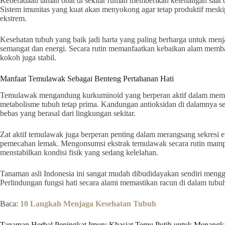
Keberadaan taman obat di sekitar rumah memberikan ketenangan saat d
Sistem imunitas yang kuat akan menyokong agar tetap produktif mes
ekstrem.
Kesehatan tubuh yang baik jadi harta yang paling berharga untuk menja
semangat dan energi. Secara rutin memanfaatkan kebaikan alam mem
kokoh juga stabil.
Manfaat Temulawak Sebagai Benteng Pertahanan Hati
Temulawak mengandung kurkuminoid yang berperan aktif dalam memper
metabolisme tubuh tetap prima. Kandungan antioksidan di dalamnya s
bebas yang berasal dari lingkungan sekitar.
Zat aktif temulawak juga berperan penting dalam merangsang sekresi
pemecahan lemak. Mengonsumsi ekstrak temulawak secara rutin mamp
menstabilkan kondisi fisik yang sedang kelelahan.
Tanaman asli Indonesia ini sangat mudah dibudidayakan sendiri mengg
Perlindungan fungsi hati secara alami memastikan racun di dalam tubu
Baca:
10 Langkah Menjaga Kesehatan Tubuh
Tanaman Herbal Peningkat Imun: Khasiat Temu Putih untuk Menangk