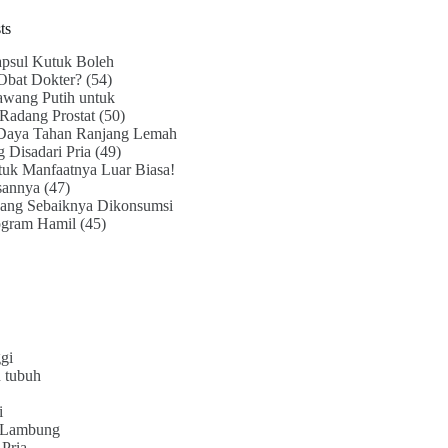
ts
psul Kutuk Boleh
Obat Dokter?
(54)
awang Putih untuk
Radang Prostat
(50)
Daya Tahan Ranjang Lemah
g Disadari Pria
(49)
uk Manfaatnya Luar Biasa!
sannya
(47)
ang Sebaiknya Dikonsumsi
ogram Hamil
(45)
gi
 tubuh
i
 Lambung
Pria