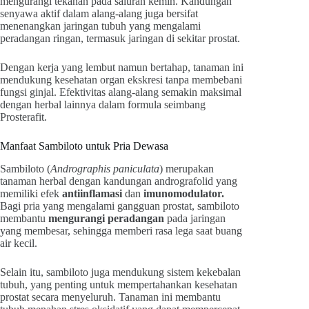
mengurangi tekanan pada saluran kemih. Kandungan
senyawa aktif dalam alang-alang juga bersifat
menenangkan jaringan tubuh yang mengalami
peradangan ringan, termasuk jaringan di sekitar prostat.
Dengan kerja yang lembut namun bertahap, tanaman ini
mendukung kesehatan organ ekskresi tanpa membebani
fungsi ginjal. Efektivitas alang-alang semakin maksimal
dengan herbal lainnya dalam formula seimbang
Prosterafit.
Manfaat Sambiloto untuk Pria Dewasa
Sambiloto (
Andrographis paniculata
) merupakan
tanaman herbal dengan kandungan andrografolid yang
memiliki efek
antiinflamasi
dan
imunomodulator.
Bagi pria yang mengalami gangguan prostat, sambiloto
membantu
mengurangi peradangan
pada jaringan
yang membesar, sehingga memberi rasa lega saat buang
air kecil.
Selain itu, sambiloto juga mendukung sistem kekebalan
tubuh, yang penting untuk mempertahankan kesehatan
prostat secara menyeluruh. Tanaman ini membantu