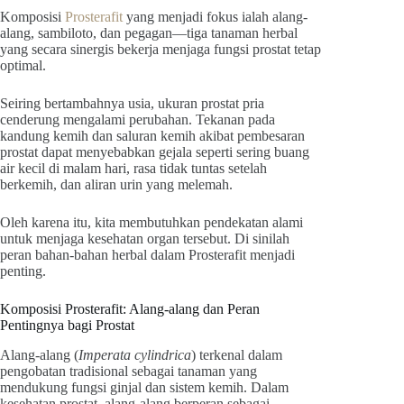
Komposisi
Prosterafit
yang menjadi fokus ialah alang-
alang, sambiloto, dan pegagan—tiga tanaman herbal
yang secara sinergis bekerja menjaga fungsi prostat tetap
optimal.
Seiring bertambahnya usia, ukuran prostat pria
cenderung mengalami perubahan. Tekanan pada
kandung kemih dan saluran kemih akibat pembesaran
prostat dapat menyebabkan gejala seperti sering buang
air kecil di malam hari, rasa tidak tuntas setelah
berkemih, dan aliran urin yang melemah.
Oleh karena itu, kita membutuhkan pendekatan alami
untuk menjaga kesehatan organ tersebut. Di sinilah
peran bahan-bahan herbal dalam Prosterafit menjadi
penting.
Komposisi Prosterafit: Alang-alang dan Peran
Pentingnya bagi Prostat
Alang-alang (
Imperata cylindrica
) terkenal dalam
pengobatan tradisional sebagai tanaman yang
mendukung fungsi ginjal dan sistem kemih. Dalam
kesehatan prostat, alang-alang berperan sebagai